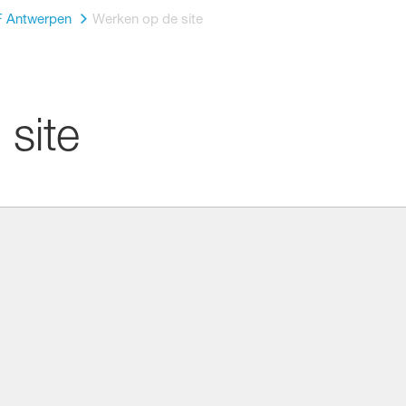
 Antwerpen
Werken op de site
site