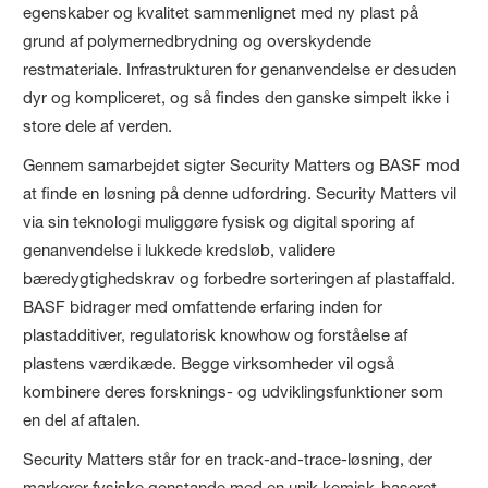
egenskaber og kvalitet sammenlignet med ny plast på
grund af polymernedbrydning og overskydende
restmateriale. Infrastrukturen for genanvendelse er desuden
dyr og kompliceret, og så findes den ganske simpelt ikke i
store dele af verden.
Gennem samarbejdet sigter Security Matters og BASF mod
at finde en løsning på denne udfordring. Security Matters vil
via sin teknologi muliggøre fysisk og digital sporing af
genanvendelse i lukkede kredsløb, validere
bæredygtighedskrav og forbedre sorteringen af plastaffald.
BASF bidrager med omfattende erfaring inden for
plastadditiver, regulatorisk knowhow og forståelse af
plastens værdikæde. Begge virksomheder vil også
kombinere deres forsknings- og udviklingsfunktioner som
en del af aftalen.
Security Matters står for en track-and-trace-løsning, der
markerer fysiske genstande med en unik kemisk-baseret