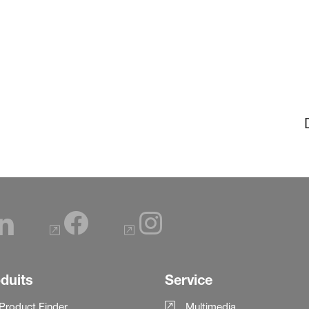
duits
Service
Product Finder
Multimedia