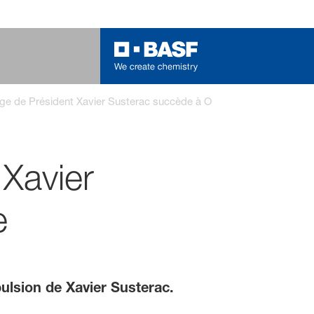
e de Président Xavier Susterac succède à Olivier Homolle
Xavier
e
ulsion de Xavier Susterac.