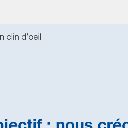
 clin d'oeil
jectif :
nous créo