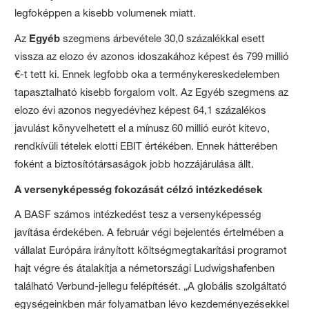
legfoképpen a kisebb volumenek miatt.
Az
Egyéb
szegmens árbevétele 30,0 százalékkal esett
vissza az elozo év azonos idoszakához képest és 799 millió
€-t tett ki. Ennek legfobb oka a terménykereskedelemben
tapasztalható kisebb forgalom volt. Az Egyéb szegmens az
elozo évi azonos negyedévhez képest 64,1 százalékos
javulást könyvelhetett el a mínusz 60 millió eurót kitevo,
rendkívüli tételek elotti EBIT értékében. Ennek hátterében
foként a biztosítótársaságok jobb hozzájárulása állt.
A versenyképesség fokozását célzó intézkedések
A BASF számos intézkedést tesz a versenyképesség
javítása érdekében. A február végi bejelentés értelmében a
vállalat Európára irányított költségmegtakarítási programot
hajt végre és átalakítja a németországi Ludwigshafenben
található Verbund-jellegu felépítését. „A globális szolgáltató
egységeinkben már folyamatban lévo kezdeményezésekkel