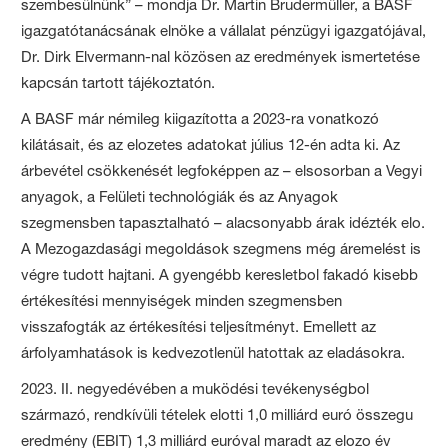
szembesülnünk” – mondja Dr. Martin Brudermüller, a BASF
igazgatótanácsának elnöke a vállalat pénzügyi igazgatójával,
Dr. Dirk Elvermann-nal közösen az eredmények ismertetése
kapcsán tartott tájékoztatón.
A BASF már némileg kiigazította a 2023-ra vonatkozó
kilátásait, és az elozetes adatokat július 12-én adta ki. Az
árbevétel csökkenését legfoképpen az – elsosorban a Vegyi
anyagok, a Felületi technológiák és az Anyagok
szegmensben tapasztalható – alacsonyabb árak idézték elo.
A Mezogazdasági megoldások szegmens még áremelést is
végre tudott hajtani. A gyengébb keresletbol fakadó kisebb
értékesítési mennyiségek minden szegmensben
visszafogták az értékesítési teljesítményt. Emellett az
árfolyamhatások is kedvezotlenül hatottak az eladásokra.
2023. II. negyedévében a muködési tevékenységbol
származó, rendkívüli tételek elotti 1,0 milliárd euró összegu
eredmény (EBIT) 1,3 milliárd euróval maradt az elozo év