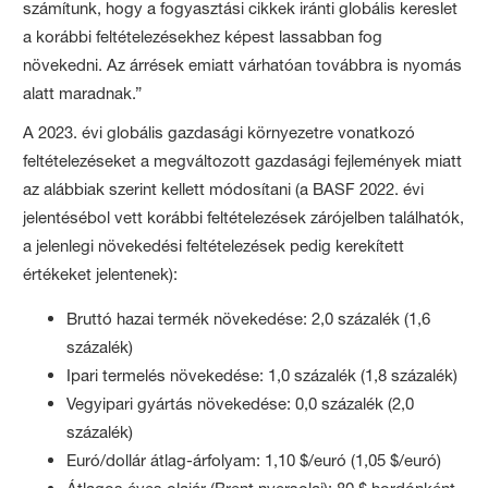
számítunk, hogy a fogyasztási cikkek iránti globális kereslet
a korábbi feltételezésekhez képest lassabban fog
növekedni. Az árrések emiatt várhatóan továbbra is nyomás
alatt maradnak.”
A 2023. évi globális gazdasági környezetre vonatkozó
feltételezéseket a megváltozott gazdasági fejlemények miatt
az alábbiak szerint kellett módosítani (a BASF 2022. évi
jelentésébol vett korábbi feltételezések zárójelben találhatók,
a jelenlegi növekedési feltételezések pedig kerekített
értékeket jelentenek):
Bruttó hazai termék növekedése: 2,0 százalék (1,6
százalék)
Ipari termelés növekedése: 1,0 százalék (1,8 százalék)
Vegyipari gyártás növekedése: 0,0 százalék (2,0
százalék)
Euró/dollár átlag-árfolyam: 1,10 $/euró (1,05 $/euró)