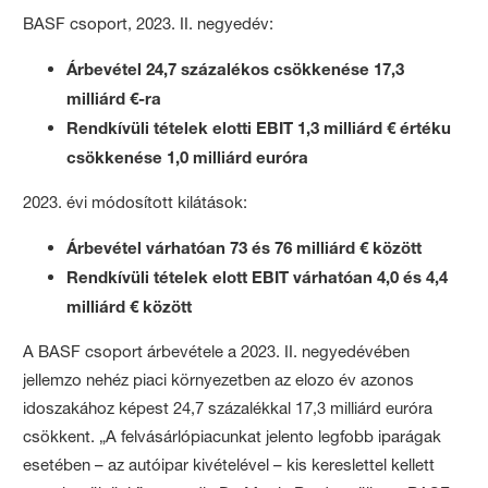
BASF csoport, 2023. II. negyedév:
Árbevétel 24,7 százalékos csökkenése 17,3
milliárd €-ra
Rendkívüli tételek elotti EBIT 1,3 milliárd € értéku
csökkenése 1,0 milliárd euróra
2023. évi módosított kilátások:
Árbevétel várhatóan 73 és 76 milliárd € között
Rendkívüli tételek elott EBIT várhatóan 4,0 és 4,4
milliárd € között
A BASF csoport árbevétele a 2023. II. negyedévében
jellemzo nehéz piaci környezetben az elozo év azonos
idoszakához képest 24,7 százalékkal 17,3 milliárd euróra
csökkent. „A felvásárlópiacunkat jelento legfobb iparágak
esetében – az autóipar kivételével – kis kereslettel kellett