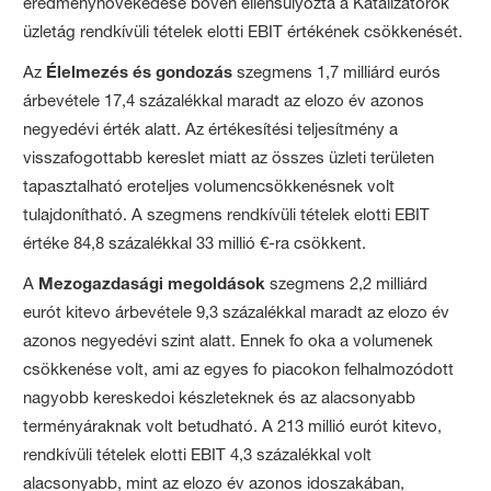
eredménynövekedése boven ellensúlyozta a Katalizátorok
üzletág rendkívüli tételek elotti EBIT értékének csökkenését.
Az
Élelmezés és gondozás
szegmens 1,7 milliárd eurós
árbevétele 17,4 százalékkal maradt az elozo év azonos
negyedévi érték alatt. Az értékesítési teljesítmény a
visszafogottabb kereslet miatt az összes üzleti területen
tapasztalható eroteljes volumencsökkenésnek volt
tulajdonítható. A szegmens rendkívüli tételek elotti EBIT
értéke 84,8 százalékkal 33 millió €-ra csökkent.
A
Mezogazdasági megoldások
szegmens 2,2 milliárd
eurót kitevo árbevétele 9,3 százalékkal maradt az elozo év
azonos negyedévi szint alatt. Ennek fo oka a volumenek
csökkenése volt, ami az egyes fo piacokon felhalmozódott
nagyobb kereskedoi készleteknek és az alacsonyabb
terményáraknak volt betudható. A 213 millió eurót kitevo,
rendkívüli tételek elotti EBIT 4,3 százalékkal volt
alacsonyabb, mint az elozo év azonos idoszakában,