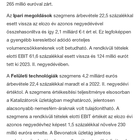
265 millió euróval zárt.
Az
Ipari megoldások
szegmens árbevétele 22,5 százalékkal
esett vissza az elozo év azonos negyedévével
összehasonlítva és így 2,1 milliárd €-t ért el. Ez legfoképpen
a gyengébb keresletbol adódó eroteljes
volumencsökkenésnek volt betudható. A rendkívüli tételek
elotti EBIT 61,6 százalékkal esett vissza és 124 millió eurót
tett ki 2023. II. negyedévében.
A
Felületi technológiák
szegmens 4,2 milliárd eurós
árbevétele 22,4 százalékkal maradt el a 2022. II. negyedévi
értéktol. A szegmens értékesítési teljesítménye elsosorban
a Katalizátorok üzletágban meghatározó, jelentosen
alacsonyabb nemesfém-áraknak volt tulajdonítható. A
szegmens a rendkívüli tételek elotti EBIT értékét az elozo évi
azonos negyedévhez képest 1,5 százalékkal növelve 230
millió euróra emelte. A Bevonatok üzletág jelentos