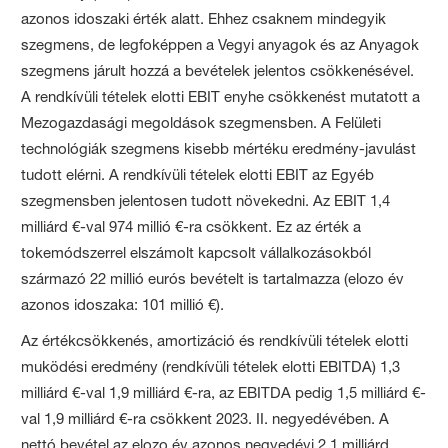
azonos idoszaki érték alatt. Ehhez csaknem mindegyik
szegmens, de legfoképpen a Vegyi anyagok és az Anyagok
szegmens járult hozzá a bevételek jelentos csökkenésével.
A rendkívüli tételek elotti EBIT enyhe csökkenést mutatott a
Mezogazdasági megoldások szegmensben. A Felületi
technológiák szegmens kisebb mértéku eredmény-javulást
tudott elérni. A rendkívüli tételek elotti EBIT az Egyéb
szegmensben jelentosen tudott növekedni. Az EBIT 1,4
milliárd €-val 974 millió €-ra csökkent. Ez az érték a
tokemódszerrel elszámolt kapcsolt vállalkozásokból
származó 22 millió eurós bevételt is tartalmazza (elozo év
azonos idoszaka: 101 millió €).
Az értékcsökkenés, amortizáció és rendkívüli tételek elotti
muködési eredmény (rendkívüli tételek elotti EBITDA) 1,3
milliárd €-val 1,9 milliárd €-ra, az EBITDA pedig 1,5 milliárd €-
val 1,9 milliárd €-ra csökkent 2023. II. negyedévében. A
nettó bevétel az elozo év azonos negyedévi 2,1 milliárd