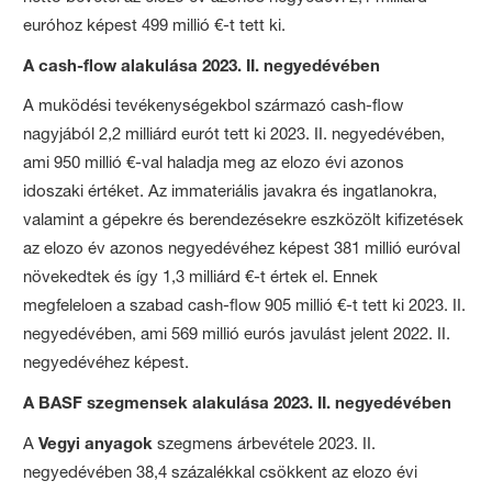
euróhoz képest 499 millió €-t tett ki.
A cash-flow alakulása 2023. II. negyedévében
A muködési tevékenységekbol származó cash-flow
nagyjából 2,2 milliárd eurót tett ki 2023. II. negyedévében,
ami 950 millió €-val haladja meg az elozo évi azonos
idoszaki értéket. Az immateriális javakra és ingatlanokra,
valamint a gépekre és berendezésekre eszközölt kifizetések
az elozo év azonos negyedévéhez képest 381 millió euróval
növekedtek és így 1,3 milliárd €-t értek el. Ennek
megfeleloen a szabad cash-flow 905 millió €-t tett ki 2023. II.
negyedévében, ami 569 millió eurós javulást jelent 2022. II.
negyedévéhez képest.
A BASF szegmensek alakulása 2023. II. negyedévében
A
Vegyi anyagok
szegmens árbevétele 2023. II.
negyedévében 38,4 százalékkal csökkent az elozo évi