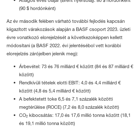
Átlagos éves olajár (Brent nyersolaj): 80 $ hordónként
(90 $ hordónként)
Az év második felében várható további fejlodés kapcsán
kiigazított várakozások alapján a BASF csoport 2023. üzleti
évre vonatkozó elorejelzését a következoképpen kellett
módosítani (a BASF 2022. évi jelentésébol vett korábbi
elorejelzés zárójelben jelenik meg):
Árbevétel: 73 és 76 milliárd € között (84 és 87 milliárd €
között)
Rendkívüli tételek elotti EBIT: 4,0 és 4,4 milliárd €
között (4,8 és 5,4 milliárd € között)
A befektetett toke 6,5 és 7,1 százalék közötti
megtérülése (ROCE) (7,2 és 8,0 százalék között)
CO
kibocsátás: 17,0 és 17,6 millió tonna között (18,1
2
és 19,1 millió tonna között)