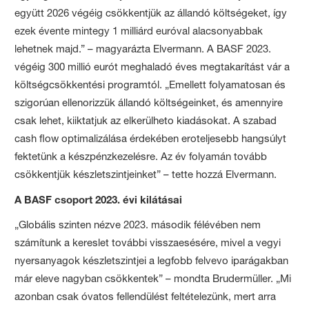
együtt 2026 végéig csökkentjük az állandó költségeket, így
ezek évente mintegy 1 milliárd euróval alacsonyabbak
lehetnek majd.” – magyarázta Elvermann. A BASF 2023.
végéig 300 millió eurót meghaladó éves megtakarítást vár a
költségcsökkentési programtól. „Emellett folyamatosan és
szigorúan ellenorizzük állandó költségeinket, és amennyire
csak lehet, kiiktatjuk az elkerülheto kiadásokat. A szabad
cash flow optimalizálása érdekében eroteljesebb hangsúlyt
fektetünk a készpénzkezelésre. Az év folyamán tovább
csökkentjük készletszintjeinket” – tette hozzá Elvermann.
A BASF csoport 2023. évi kilátásai
„Globális szinten nézve 2023. második félévében nem
számítunk a kereslet további visszaesésére, mivel a vegyi
nyersanyagok készletszintjei a legfobb felvevo iparágakban
már eleve nagyban csökkentek” – mondta Brudermüller. „Mi
azonban csak óvatos fellendülést feltételezünk, mert arra