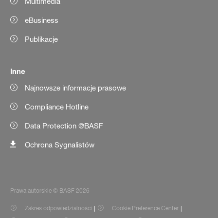
Multimedia
eBusiness
Publikacje
Inne
Najnowsze informacje prasowe
Compliance Hotline
Data Protection @BASF
Ochrona Sygnalistów
Prawa autorskie © BASF 2026
Zakres odpowiedzialności
Cookie Preference Center