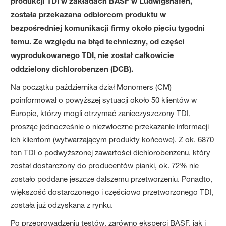
produkcji TDI w zakładach BASF w Ludwigshafen,
została przekazana odbiorcom produktu w
bezpośredniej komunikacji firmy około pięciu tygodni
temu. Ze względu na błąd techniczny, od części
wyprodukowanego TDI, nie został całkowicie
oddzielony dichlorobenzen (DCB).
Na początku października dział Monomers (CM)
poinformował o powyższej sytuacji około 50 klientów w
Europie, którzy mogli otrzymać zanieczyszczony TDI,
prosząc jednocześnie o niezwłoczne przekazanie informacji
ich klientom (wytwarzającym produkty końcowe). Z ok. 6870
ton TDI o podwyższonej zawartości dichlorobenzenu, który
został dostarczony do producentów pianki, ok. 72% nie
zostało poddane jeszcze dalszemu przetworzeniu. Ponadto,
większość dostarczonego i częściowo przetworzonego TDI,
została już odzyskana z rynku.
Po przeprowadzeniu testów, zarówno eksperci BASF, jak i