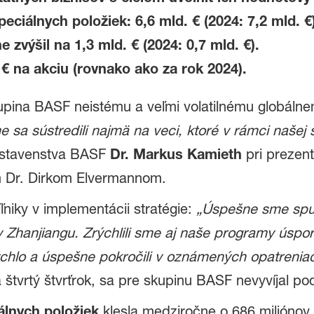
ciálnych položiek: 6,6 mld. € (2024: 7,2 mld. €)
 zvýšil na 1,3 mld. € (2024: 0,7 mld. €).
€ na akciu (rovnako ako za rok 2024).
upina BASF neistému a veľmi volatilnému globálne
e sa sústredili najmä na veci, ktoré v rámci našej
dstavenstva BASF
Dr. Markus Kamieth
pri prezent
m Dr. Dirkom Elvermannom.
niky v implementácii stratégie:
„Úspešne sme spus
Zhanjiangu. Zrýchlili sme aj naše programy úspor
hlo a úspešne pokročili v oznámených opatreniach 
štvrtý štvrťrok, sa pre skupinu BASF nevyvíjal po
lnych položiek
klesla medziročne o 686 miliónov e