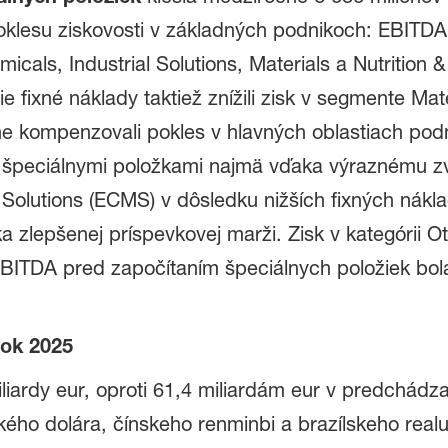
oklesu ziskovosti v základných podnikoch: EBITDA
cals, Industrial Solutions, Materials a Nutrition 
 fixné náklady taktiež znížili zisk v segmente Mate
e kompenzovali pokles v hlavných oblastiach pod
 špeciálnymi položkami najmä vďaka výraznému zvýš
Solutions (ECMS) v dôsledku nižších fixných nákla
a zlepšenej príspevkovej marži. Zisk v kategórii O
ITDA pred započítaním špeciálnych položiek bola
rok 2025
liardy eur, oproti 61,4 miliardám eur v predchádz
o dolára, čínskeho renminbi a brazílskeho realu,