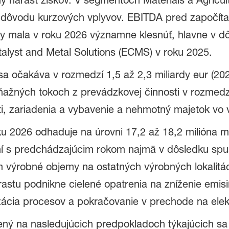
ny nárast ziskov. V segmentoch Materials a Agricu
z dôvodu kurzových vplyvov. EBITDA pred započít
y mala v roku 2026 významne klesnúť, hlavne v d
atalyst and Metal Solutions (ECMS) v roku 2025.
 očakáva v rozmedzí 1,5 až 2,3 miliardy eur (2025:
žných tokoch z prevádzkovej činnosti v rozmedzí 
, zariadenia a vybavenie a nehmotný majetok vo v
u 2026 odhaduje na úrovni 17,2 až 18,2 milióna 
ní s predchádzajúcim rokom najmä v dôsledku sp
om výrobné objemy na ostatných výrobných lokalit
stu podnikne cielené opatrenia na zníženie emisií
lizácia procesov a pokračovanie v prechode na elek
ený na nasledujúcich predpokladoch týkajúcich s