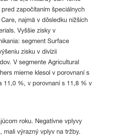
 pred započítaním špeciálnych
& Care, najmä v dôsledku nižších
rials. Vyššie zisky v
nikania: segment Surface
eniu zisku v divízii
dov. V segmente Agricultural
thers mierne klesol v porovnaní s
 11,0 %, v porovnaní s 11,8 % v
ajúcom roku. Negatívne vplyvy
 mali výrazný vplyv na tržby.