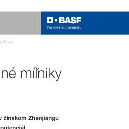
ng Ways
né míľniky
v čínskom Zhanjiangu
potenciál.