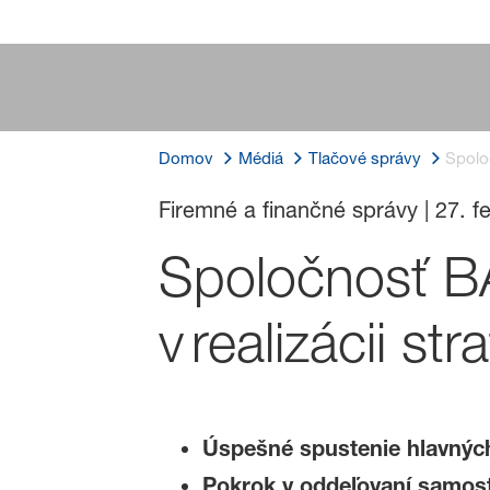
Domov
Médiá
Tlačové správy
Spolo
Firemné a finančné správy
|
27. f
Spoločnosť B
v realizácii s
Úspešné spustenie hlavnýc
Pokrok v oddeľovaní samosta