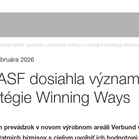
čnosť BASF dosiahla významné míľniky v realizácii stratégie Winni
ebruára 2026
ASF dosiahla význam
tratégie Winning Ways
h prevádzok v novom výrobnom areáli Verbund 
tných biznisov s cieľom uvoľniť ich hodnotový 