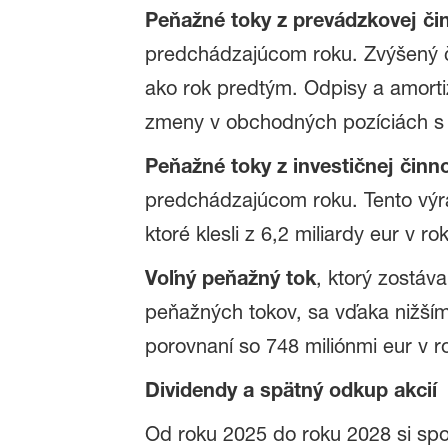
Peňažné toky z prevádzkovej či
predchádzajúcom roku. Zvýšený či
ako rok predtým. Odpisy a amortiz
zmeny v obchodných pozíciách s 
Peňažné toky z investičnej činno
predchádzajúcom roku. Tento výr
ktoré klesli z 6,2 miliardy eur v r
Voľný peňažný tok
, ktorý zostáv
peňažných tokov, sa vďaka nižším 
porovnaní so 748 miliónmi eur v r
Dividendy a spätný odkup akcií
Od roku 2025 do roku 2028 si spol