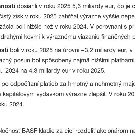
nnosti
dosiahli v roku 2025 5,6 miliardy eur, čo je 
stý zisk v roku 2025 zahŕňal výrazne vyššie nepe
ácia boli nižšie než v roku 2024. V porovnaní s p
drahými kovmi k výraznému viazaniu finančných p
sti
boli v roku 2025 na úrovni −3,2 miliardy eur, v
azný posun bol spôsobený najmä nižšími platbam
oku 2024 na 4,3 miliardy eur v roku 2025.
a po odpočítaní platieb za hmotný a nehmotný ma
kapitálovým výdavkom výrazne zlepšil. V roku 2025
oku 2024.
očnosť BASF kladie za cieľ rozdeliť akcionárom na