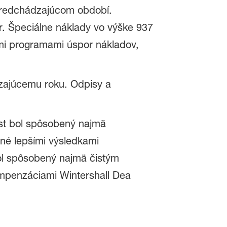
v predchádzajúcom období.
r. Špeciálne náklady vo výške 937
cimi programami úspor nákladov,
ádzajúcemu roku. Odpisy a
rast bol spôsobený najmä
né lepšími výsledkami
ol spôsobený najmä čistým
kompenzáciami Wintershall Dea