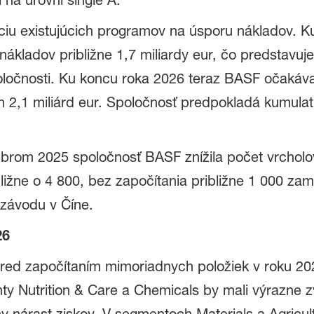
 na úrovni single A.
áciu existujúcich programov na úsporu nákladov. K
ákladov približne 1,7 miliardy eur, čo predstavuje
ločnosti. Ku koncu roka 2026 teraz BASF očakáva
h 2,1 miliárd eur. Spoločnosť predpokladá kumulat
om 2025 spoločnosť BASF znížila počet vrcholo
ližne o 4 800, bez započítania približne 1 000 zam
 závodu v Číne.
26
d započítaním mimoriadnych položiek v roku 2026
ty Nutrition & Care a Chemicals by mali výrazne zvý