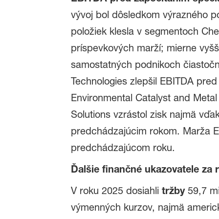
vývoj bol dôsledkom výrazného p
položiek klesla v segmentoch Chemi
príspevkových marží; mierne vyššie
samostatných podnikoch čiastočn
Technologies zlepšil EBITDA pred
Environmental Catalyst and Metal 
Solutions vzrástol zisk najmä vďak
predchádzajúcim rokom. Marža EB
predchádzajúcom roku.
Ďalšie finančné ukazovatele za 
V roku 2025 dosiahli
tržby
59,7 mi
výmenných kurzov, najmä americkéh