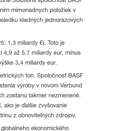
ltural Solutions spoločnosť BASF
aním mimoriadnych položiek v
ôsledku kladných jednorazových
 1,3 miliardy €). Toto je
4,9 až 5,7 miliardy eur, mínus
ýške 3,4 miliardy eur.
metrických ton. Spoločnosť BASF
ustenia výroby v novom Verbund
ách zostanú takmer nezmenené.
, ako je ďalšie zvyšovanie
trinu z obnoviteľných zdrojov.
a globálneho ekonomického