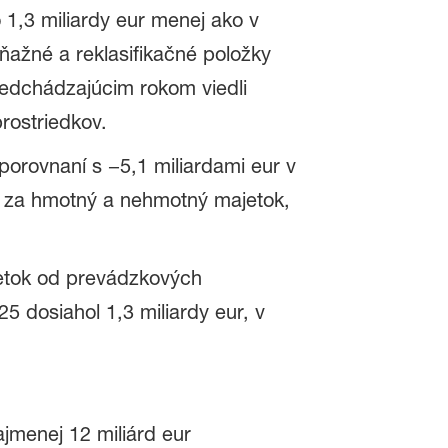
o 1,3 miliardy eur menej ako v
ňažné a reklasifikačné položky
redchádzajúcim rokom viedli
rostriedkov.
 porovnaní s −5,1 miliardami eur v
i za hmotný a nehmotný majetok,
jetok od prevádzkových
 dosiahol 1,3 miliardy eur, v
jmenej 12 miliárd eur