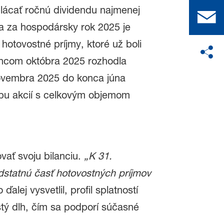
lácať ročnú dividendu najmenej
da za hospodársky rok 2025 je
hotovostné príjmy, ktoré už boli
koncom októbra 2025 rozhodla
 novembra 2025 do konca júna
pu akcií s celkovým objemom
ať svoju bilanciu.
„K 31.
dstatnú časť hotovostných príjmov
alej vysvetlil, profil splatností
stý dlh, čím sa podporí súčasné