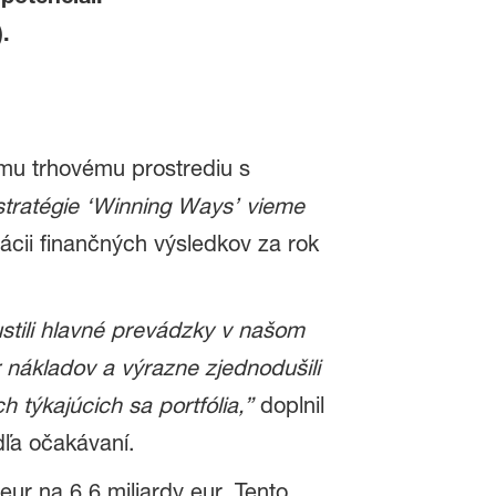
.
mu trhovému prostrediu s
 stratégie ‘Winning Ways’ vieme
ácii finančných výsledkov za rok
tili hlavné prevádzky v našom
 nákladov a výrazne zjednodušili
týkajúcich sa portfólia,”
doplnil
dľa očakávaní.
ur na 6,6 miliardy eur. Tento