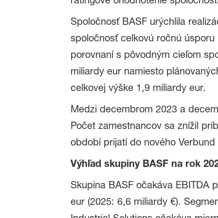
ratingové ohodnotenie spoločnosti
Spoločnosť BASF urýchlila realiz
spoločnosť celkovú ročnú úsporu n
porovnaní s pôvodným cieľom spo
miliardy eur namiesto plánovanýc
celkovej výške 1,9 miliardy eur.
Medzi decembrom 2023 a decembr
Počet zamestnancov sa znížil prib
období prijatí do nového Verbund
Výhľad skupiny BASF na rok 20
Skupina BASF očakáva EBITDA pre
eur (2025: 6,6 miliardy €). Segmen