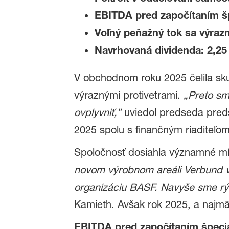
EBITDA pred započítaním špe
Voľný peňažný tok sa výrazne
Navrhovaná dividenda: 2,25 
V obchodnom roku 2025 čelila sk
výraznými protivetrami.
„Preto sm
ovplyvniť,”
uviedol predseda pre
2025 spolu s finančným riaditeľo
Spoločnosť dosiahla významné míľ
novom výrobnom areáli Verbund v 
organizáciu BASF. Navyše sme rýc
Kamieth. Avšak rok 2025, a najmä 
EBITDA pred započítaním špeciá