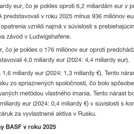
ardy eur, čo je pokles oproti 6,2 miliardám eur 
 predstavovali v roku 2025 mínus 936 miliónov eu
 opatrenia vznikli najmä v súvislosti s prebiehajú
a závod v Ludwigshafene.
ur, čo je pokles o 176 miliónov eur oproti predch
avovali 4,0 miliardy eur (2024: 4,4 miliardy eur).
 1,6 miliardy eur (2024: 1,3 miliardy €). Tento ná
ku zo spriaznených spoločností, čo bolo spôsobe
vaných metódou vlastného imania. Tento nárast b
iliardy eur (2024: 0,4 miliardy €) v súvislosti s 
áruk za vyvlastnené aktíva v Rusku.
iny BASF v roku 2025