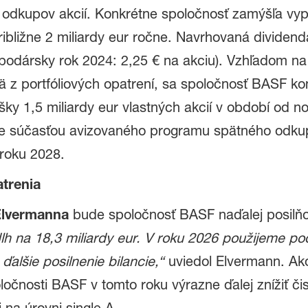
odkupov akcií. Konkrétne spoločnosť zamýšľa vyp
ribližne 2 miliardy eur ročne. Navrhovaná dividen
podársky rok 2024: 2,25 € na akciu). Vzhľadom na 
jmä z portfóliových opatrení, sa spoločnosť BASF 
šky 1,5 miliardy eur vlastných akcií v období od
 je súčasťou avizovaného programu spätného odku
 roku 2028.
atrenia
Elvermanna
bude spoločnosť BASF naďalej posilňov
lh na 18,3 miliardy eur. V roku 2026 použijeme po
ďalšie posilnenie bilancie,“
uviedol Elvermann. Ako ď
ločnosti BASF v tomto roku výrazne ďalej znížiť či