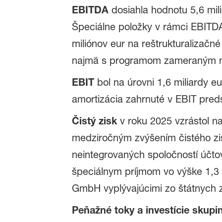
EBITDA
dosiahla hodnotu 5,6 mili
Špeciálne položky v rámci EBITDA
miliónov eur na reštrukturalizačné
najmä s programom zameraným n
EBIT
bol na úrovni 1,6 miliardy e
amortizácia zahrnuté v EBIT predst
Čistý zisk
v roku 2025 vzrástol na
medziročným zvýšením čistého zis
neintegrovaných spoločností účto
špeciálnym príjmom vo výške 1,3 m
GmbH vyplývajúcimi zo štátnych z
Peňažné toky a investície skup