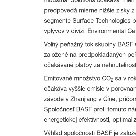
Industrial Solutions očakáva mier
predpovedá mierne nižšie zisky 
segmente Surface Technologies b
vplyvov v divízii Environmental C
Voľný peňažný tok skupiny BASF sa
založené na predpokladaných peňa
očakávané platby za nehnuteľnosti
Emitované množstvo CO
sa v rok
2
očakáva vyššie emisie v porovna
závode v Zhanjiang v Číne, prič
Spoločnosť BASF proti tomuto nára
energetickej efektívnosti, optima
Výhľad spoločnosti BASF je založ