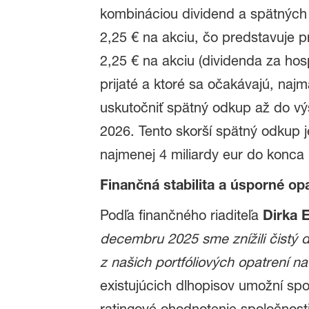
kombináciou dividend a spätných 
2,25 € na akciu, čo predstavuje p
2,25 € na akciu (dividenda za hos
prijaté a ktoré sa očakávajú, na
uskutočniť spätný odkup až do vý
2026. Tento skorší spätný odkup
najmenej 4 miliardy eur do konca
Finančná stabilita a úsporné op
Podľa finančného riaditeľa
Dirka 
decembru 2025 sme znížili čistý d
z našich portfóliových opatrení na 
existujúcich dlhopisov umožní spo