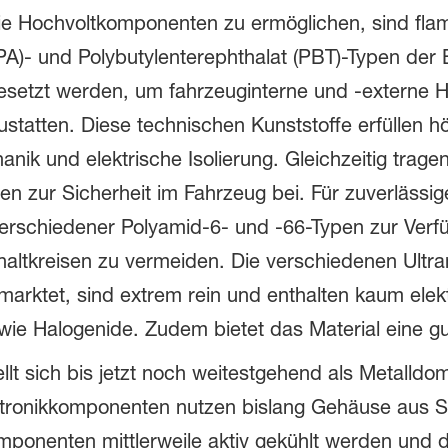
 Hochvoltkomponenten zu ermöglichen, sind fla
(PA)- und Polybutylenterephthalat (PBT)-Typen der
esetzt werden, um fahrzeuginterne und -externe 
tatten. Diese technischen Kunststoffe erfüllen 
nik und elektrische Isolierung. Gleichzeitig trage
ten zur Sicherheit im Fahrzeug bei. Für zuverlässi
 verschiedener Polyamid-6- und -66-Typen zur Verf
haltkreisen zu vermeiden. Die verschiedenen Ultr
rmarktet, sind extrem rein und enthalten kaum elekt
e wie Halogenide. Zudem bietet das Material eine 
ellt sich bis jetzt noch weitestgehend als Metalldo
ktronikkomponenten nutzen bislang Gehäuse aus S
mponenten mittlerweile aktiv gekühlt werden und 