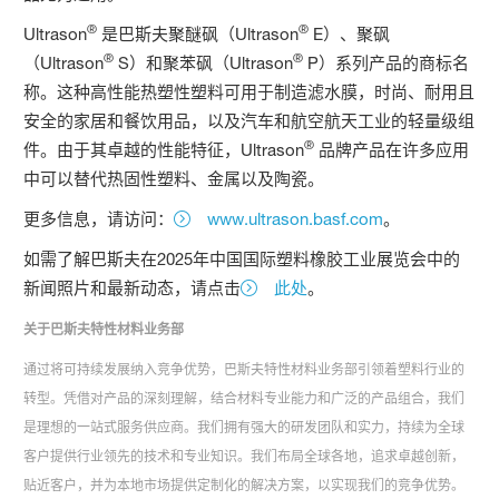
®
®
Ultrason
是巴斯夫聚醚砜（Ultrason
E）、聚砜
®
®
（Ultrason
S）和聚苯砜（Ultrason
P）系列产品的商标名
称。这种高性能热塑性塑料可用于制造滤水膜，时尚、耐用且
安全的家居和餐饮用品，以及汽车和航空航天工业的轻量级组
®
件。由于其卓越的性能特征，Ultrason
品牌产品在许多应用
中可以替代热固性塑料、金属以及陶瓷。
更多信息，请访问：
www.ultrason.basf.com
。
如需了解巴斯夫在2025年中国国际塑料橡胶工业展览会中的
新闻照片和最新动态，请点击
此处
。
关于巴斯夫特性材料业务部
通过将可持续发展纳入竞争优势，巴斯夫特性材料业务部引领着塑料行业的
转型。凭借对产品的深刻理解，结合材料专业能力和广泛的产品组合，我们
是理想的一站式服务供应商。我们拥有强大的研发团队和实力，持续为全球
客户提供行业领先的技术和专业知识。我们布局全球各地，追求卓越创新，
贴近客户，并为本地市场提供定制化的解决方案，以实现我们的竞争优势。