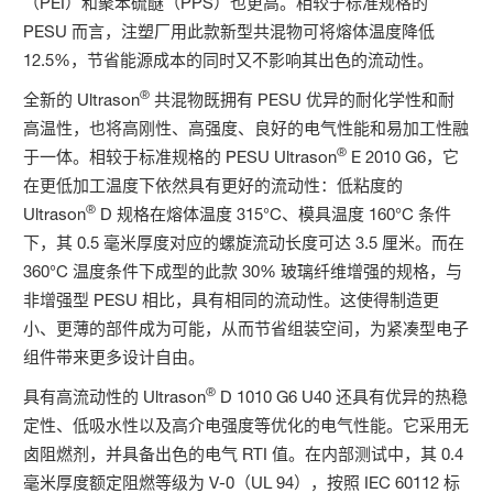
（PEI）和聚苯硫醚（PPS）也更高。相较于标准规格的
PESU 而言，注塑厂用此款新型共混物可将熔体温度降低
12.5%，节省能源成本的同时又不影响其出色的流动性。
®
全新的 Ultrason
共混物既拥有 PESU 优异的耐化学性和耐
高温性，也将高刚性、高强度、良好的电气性能和易加工性融
®
于一体。相较于标准规格的 PESU Ultrason
E 2010 G6，它
在更低加工温度下依然具有更好的流动性：低粘度的
®
Ultrason
D 规格在熔体温度 315°C、模具温度 160°C 条件
下，其 0.5 毫米厚度对应的螺旋流动长度可达 3.5 厘米。而在
360°C 温度条件下成型的此款 30% 玻璃纤维增强的规格，与
非增强型 PESU 相比，具有相同的流动性。这使得制造更
小、更薄的部件成为可能，从而节省组装空间，为紧凑型电子
组件带来更多设计自由。
®
具有高流动性的 Ultrason
D 1010 G6 U40 还具有优异的热稳
定性、低吸水性以及高介电强度等优化的电气性能。它采用无
卤阻燃剂，并具备出色的电气 RTI 值。在内部测试中，其 0.4
毫米厚度额定阻燃等级为 V-0（UL 94），按照 IEC 60112 标