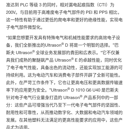
准达到 PLC 等级 3 的同时，相对漏电起痕指数（CTI）为
200V。与目前用于高难度电子电气部件的 PEI 和 PPS 相比，
这一特性有助于通过更低的爬电率和更好的绝缘性能，实现电
子电气部件微型化。
“如果您想要开发具有特殊电气和机械性能要求的高效电子设
®
备，我们全新推出的Ultrason
D 将是一个明智的选择。”巴
®
斯夫 Ultrason
全球业务发展部的貴田和広表示。“它不仅兼
®
具我们成熟的聚醚砜产品 Ultrason
E 的卓越性能，同时优化
了电子电气性能，具备出色的流动性，还能实现加工能源的可
持续利用。这为电动汽车和消费电子部件开辟了全新可能性。
此外，在严苛工作条件下，它也让更高电压和更高数据传输速
®
率下的应用更为安全。”Ultrason
D 1010 G6 U40 是巴斯夫
®
针对电子电气行业量身打造的 Ultrason
产品系列中的一部
分：这些产品可增强当代乃至下一代电子电气部件的坚固性、
耐用性和可靠性，从而推动数字化、大数据和电动汽车领域的
发展。在其他塑料无法满足的更高性能要求的应用中，这些产
品尤为适用。