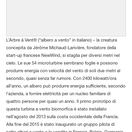
L’Arbre à Vent® (“albero a vento” in italiano) – la creatura
concepita da Jérôme Michaud-Larivière, fondatore della
start-up francese NewWind, si staglia per diversi metri nel
cielo. Le sue 54 microturbine sembrano foglie e possono
produrre energia con velocità del vento di soli due metri al
secondo, quasi senza far rumore. Con 2400 kilowatt/ora
all’anno, un albero può produrre energia sufficiente, secondo
l’azienda, a fornire elettricità per un nucleo familiare di
quattro persone per quasi un anno. Il primo prototipo di
questa turbina a vento biomorfica è stato installato
nell’agosto del 2013 sulla costa occidentale della Francia.
Alla fine del 2015 è stato inaugurato un gruppo pilota di
sette alberi a vento e le vendite in Francia, Belgio, Germania