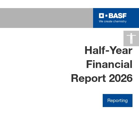
La nostra strategia
Half-Year
"Winning Ways"
Financial
Report 2026
Scopri di più
Reporting