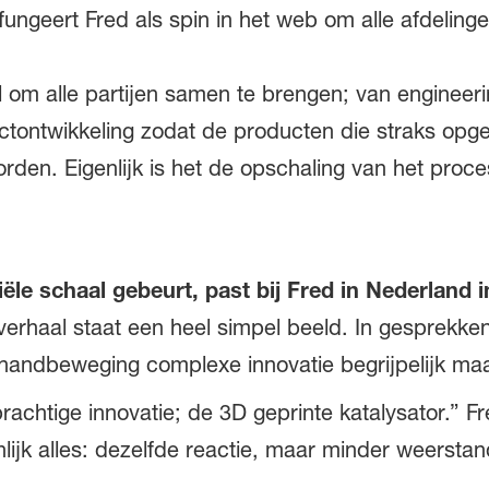
fungeert Fred als spin in het web om alle afdelinge
 om alle partijen samen te brengen; van engineeri
tontwikkeling zodat de producten die straks opg
en. Eigenlijk is het de opschaling van het proces 
ële schaal gebeurt, past bij Fred in Nederland i
verhaal staat een heel simpel beeld. In gesprekke
 handbeweging complexe innovatie begrijpelijk ma
achtige innovatie; de 3D geprinte katalysator.” Fred
lijk alles: dezelfde reactie, maar minder weersta