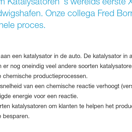
Katalysatoren ’s werelds eerste 
udwigshafen. Onze collega Fred Bor
ehele proces.
l aan een katalysator in de auto. De katalysator in
ijn er nog oneindig veel andere soorten katalysato
le chemische productieprocessen.
 snelheid van een chemische reactie verhoogt (versn
gde energie voor een reactie.
rten katalysatoren om klanten te helpen het produc
e besparen.