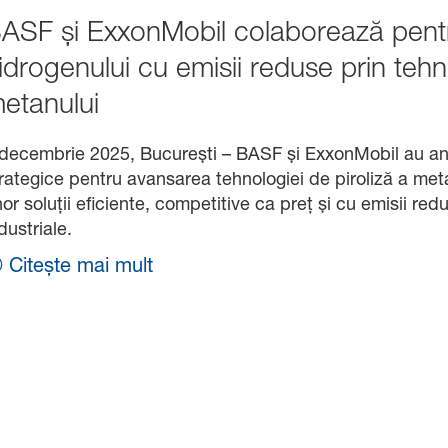
ASF și ExxonMobil colaborează pent
idrogenului cu emisii reduse prin tehn
etanului
 decembrie 2025, București
– BASF și ExxonMobil au anu
rategice pentru avansarea tehnologiei de piroliză a meta
or soluții eficiente, competitive ca preț și cu emisii red
dustriale.
Citește mai mult