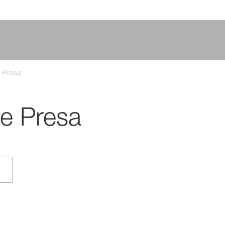
 Presa
e Presa