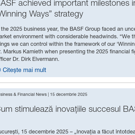
ASF achieved important milestones in
Winning Ways” strategy
 the 2025 business year, the BASF Group faced an uncer
rket environment with considerable headwinds. “We th
ings we can control within the framework of our ‘Winn
. Markus Kamieth when presenting the 2025 financial fi
ficer Dr. Dirk Elvermann.
Citește mai mult
siness & Financial News
|
15 decembrie 2025
um stimulează inovațiile succesul B
curești, 15 decembrie 2025 – „Inovația a făcut întotd