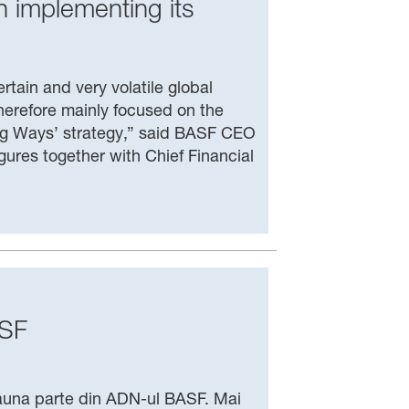
 implementing its
tain and very volatile global
erefore mainly focused on the
ing Ways’ strategy,” said BASF CEO
gures together with Chief Financial
ASF
eauna parte din ADN-ul BASF. Mai