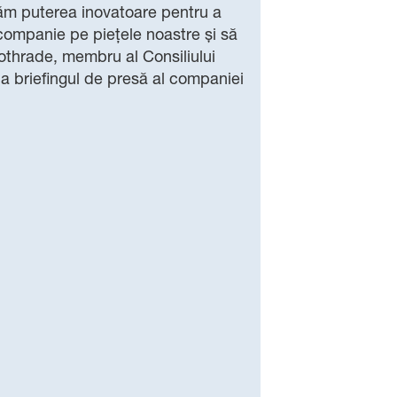
icăm puterea inovatoare pentru a
 companie pe piețele noastre și să
othrade, membru al Consiliului
la briefingul de presă al companiei