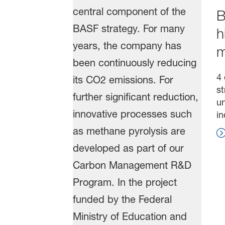
B
h
m
4
st
un
in