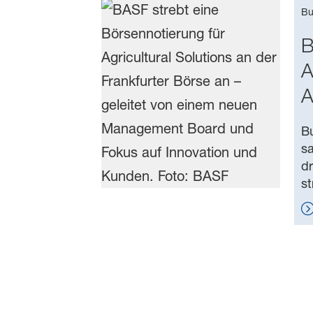
Bu
B
A
A
Bu
sa
dr
s