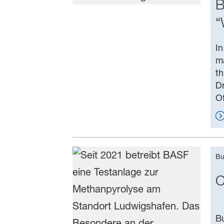
B
“
In
ma
th
Dr
Of
Bu
C
Bu