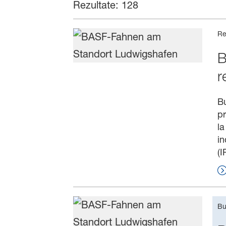
Rezultate: 128
Re
B
r
Bu
pr
la
in
(I
Bu