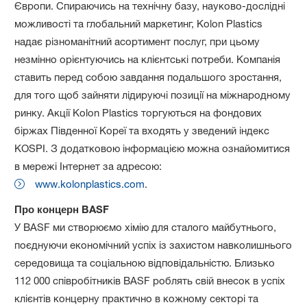
Європи. Спираючись на технічну базу, науково-дослідні
можливості та глобальний маркетинг, Kolon Plastics
надає різноманітний асортимент послуг, при цьому
незмінно орієнтуючись на клієнтські потреби. Компанія
ставить перед собою завдання подальшого зростання,
для того щоб зайняти лідируючі позиції на міжнародному
ринку. Акції Kolon Plastics торгуються на фондових
біржах Південної Кореї та входять у зведений індекс
KOSPI. З додатковою інформацією можна ознайомитися
в мережі Інтернет за адресою:
www.kolonplastics.com
.
Про концерн BASF
У BASF ми створюємо хімію для сталого майбутнього,
поєднуючи економічний успіх із захистом навколишнього
середовища та соціальною відповідальністю. Близько
112 000 співробітників BASF роблять свій внесок в успіх
клієнтів концерну практично в кожному секторі та