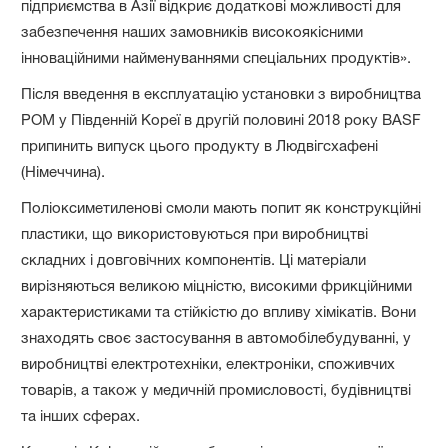
підприємства в Азії відкриє додаткові можливості для
забезпечення наших замовників високоякісними
інноваційними найменуваннями спеціальних продуктів».
Після введення в експлуатацію установки з виробництва
POM у Південній Кореї в другій половині 2018 року BASF
припинить випуск цього продукту в Людвігсхафені
(Німеччина).
Поліоксиметиленові смоли мають попит як конструкційні
пластики, що використовуються при виробництві
складних і довговічних компонентів. Ці матеріали
вирізняються великою міцністю, високими фрикційними
характеристиками та стійкістю до впливу хімікатів. Вони
знаходять своє застосування в автомобілебудуванні, у
виробництві електротехніки, електроніки, споживчих
товарів, а також у медичній промисловості, будівництві
та інших сферах.