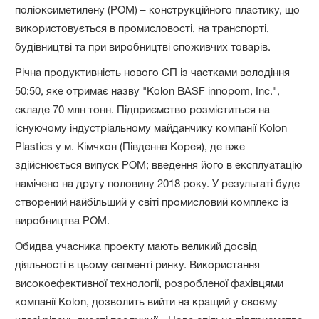
поліоксиметилену (POM) – конструкційного пластику, що
використовується в промисловості, на транспорті,
будівництві та при виробництві споживчих товарів.
Річна продуктивність нового СП із частками володіння
50:50, яке отримає назву "Kolon BASF innopom, Inc.",
складе 70 млн тонн. Підприємство розміститься на
існуючому індустріальному майданчику компанії Kolon
Plastics у м. Кімчхон (Південна Корея), де вже
здійснюється випуск POM; введення його в експлуатацію
намічено на другу половину 2018 року. У результаті буде
створений найбільший у світі промисловий комплекс із
виробництва POM.
Обидва учасника проекту мають великий досвід
діяльності в цьому сегменті ринку. Використання
високоефективної технології, розробленої фахівцями
компанії Kolon, дозволить вийти на кращий у своєму