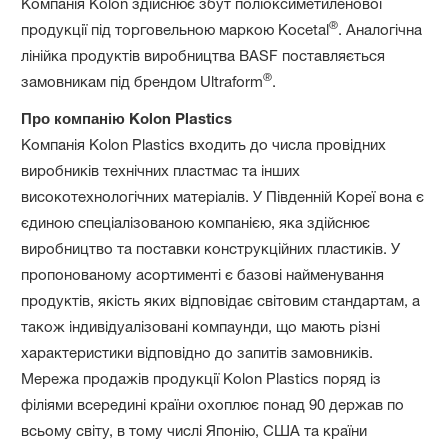
Компанія Kolon здійснює збут поліоксиметиленової
®
продукції під торговельною маркою Kocetal
. Аналогічна
лінійка продуктів виробництва BASF поставляється
®
замовникам під брендом Ultraform
.
Про компанію Kolon Plastics
Компанія Kolon Plastics входить до числа провідних
виробників технічних пластмас та інших
високотехнологічних матеріалів. У Південній Кореї вона є
єдиною спеціалізованою компанією, яка здійснює
виробництво та поставки конструкційних пластиків. У
пропонованому асортименті є базові найменування
продуктів, якість яких відповідає світовим стандартам, а
також індивідуалізовані компаунди, що мають різні
характеристики відповідно до запитів замовників.
Мережа продажів продукції Kolon Plastics поряд із
філіями всередині країни охоплює понад 90 держав по
всьому світу, в тому числі Японію, США та країни