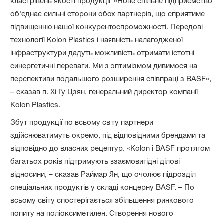
класі рівень якості продукції. «Нове спільне підприємство
об'єднає сильні сторони обох партнерів, що сприятиме
підвищенню нашої конкурентоспроможності. Передові
технології Kolon Plastics і наявність налагодженої
інфраструктури дадуть можливість отримати істотні
синергетичні переваги. Ми з оптимізмом дивимося на
перспективи подальшого розширення співпраці з BASF»,
– сказав п. Хі Гу Цзян, генеральний директор компанії
Kolon Plastics.
Збут продукції по всьому світу партнери
здійснюватимуть окремо, під відповідними брендами та
відповідно до власних рецептур. «Kolon і BASF протягом
багатьох років підтримують взаємовигідні ділові
відносини, – сказав Раймар Ян, що очолює підрозділ
спеціальних продуктів у складі концерну BASF. – По
всьому світу спостерігається збільшення ринкового
попиту на поліоксиметилен. Створення нового