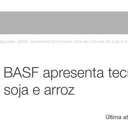
aguarão, BASF apresenta tecnologias para as culturas de soja e ar
 BASF apresenta tec
 soja e arroz
Última a