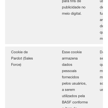
para fins de
usuá
publicidade no
desab
meio digital.
funç
arma
de d
qual
mom
Cookie de
Esse cookie
Dad
Pardot (Sales
armazena
ser e
Force)
dados
qual
pessoais
mom
fornecidos
medi
pelos usuários,
solic
a serem
usuá
utilizados pela
BASF conforme