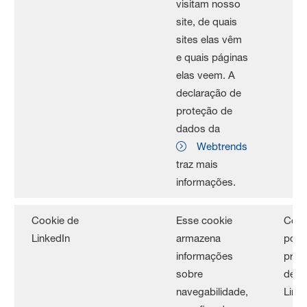
visitam nosso
site, de quais
sites elas vêm
e quais páginas
elas veem. A
declaração de
proteção de
dados da
Webtrends
traz mais
informações.
Cookie de
Esse cookie
Conf
LinkedIn
armazena
polít
informações
priv
sobre
de c
navegabilidade,
Linke