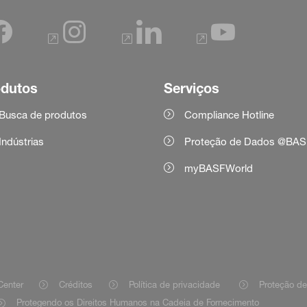
odutos
Serviços
Busca de produtos
Compliance Hotline
Indústrias
Proteção de Dados @BAS
myBASFWorld
Center
Créditos
Política de privacidade
Proteção d
Protegendo os Direitos Humanos na Cadeia de Fornecimento