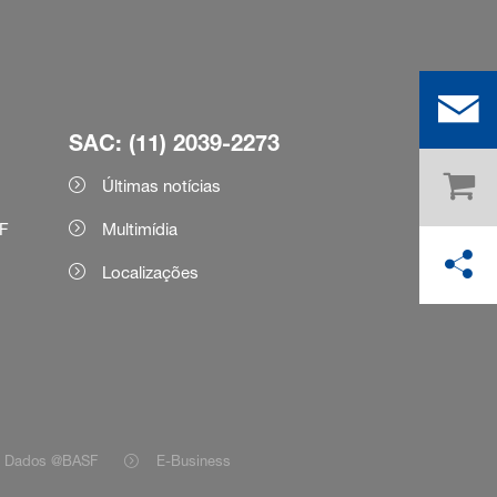
SAC: (11) 2039-2273
Últimas notícias
F
Multimídia
Localizações
e Dados @BASF
E-Business