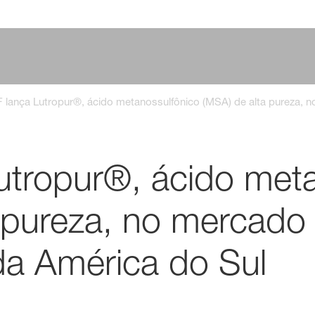
 lança Lutropur®, ácido metanossulfônico (MSA) de alta pureza, n
utropur®, ácido meta
 pureza, no mercado
 da América do Sul