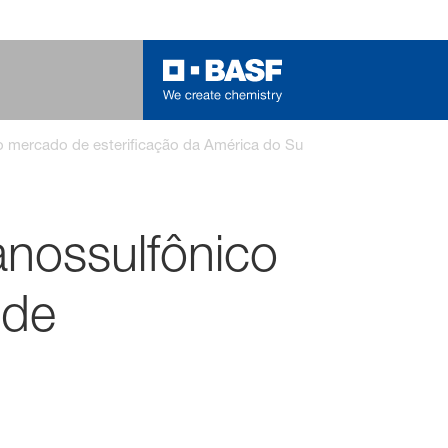
o mercado de esterificação da América do Sul
nossulfônico
 de