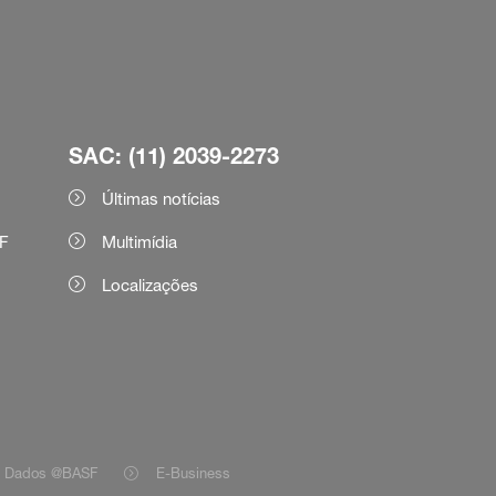
SAC: (11) 2039-2273
Últimas notícias
F
Multimídia
Localizações
e Dados @BASF
E-Business