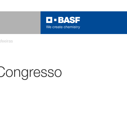
feeiras
 Congresso