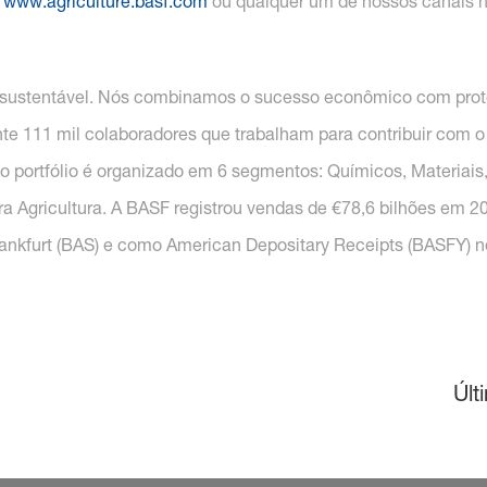
www.agriculture.basf.com
ou qualquer um de nossos canais n
sustentável. Nós combinamos o sucesso econômico com proteç
111 mil colaboradores que trabalham para contribuir com o
 portfólio é organizado em 6 segmentos: Químicos, Materiais,
ara Agricultura. A BASF registrou vendas de €78,6 bilhões em 
rankfurt (BAS) e como American Depositary Receipts (BASFY) 
Últ