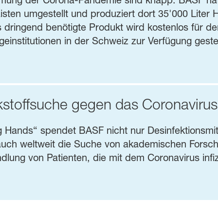
ämmung der Corona-Pandemie sind knapp. BASF hat
sten umgestellt und produziert dort 35'000 Liter H
dringend benötigte Produkt wird kostenlos für den 
einstitutionen in der Schweiz zur Verfügung gestel
rkstoffsuche gegen das Coronavir
g Hands“ spendet BASF nicht nur Desinfektionsmi
auch weltweit die Suche von akademischen Fors
dlung von Patienten, die mit dem Coronavirus infiz