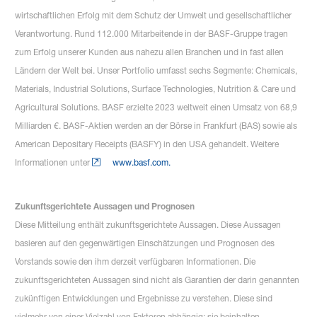
wirtschaftlichen Erfolg mit dem Schutz der Umwelt und gesellschaftlicher
Verantwortung. Rund 112.000 Mitarbeitende in der BASF-Gruppe tragen
zum Erfolg unserer Kunden aus nahezu allen Branchen und in fast allen
Ländern der Welt bei. Unser Portfolio umfasst sechs Segmente: Chemicals,
Materials, Industrial Solutions, Surface Technologies, Nutrition & Care und
Agricultural Solutions. BASF erzielte 2023 weltweit einen Umsatz von 68,9
Milliarden €. BASF-Aktien werden an der Börse in Frankfurt (BAS) sowie als
American Depositary Receipts (BASFY) in den USA gehandelt. Weitere
Informationen unter
www.basf.com.
Zukunftsgerichtete Aussagen und Prognosen
Diese Mitteilung enthält zukunftsgerichtete Aussagen. Diese Aussagen
basieren auf den gegenwärtigen Einschätzungen und Prognosen des
Vorstands sowie den ihm derzeit verfügbaren Informationen. Die
zukunftsgerichteten Aussagen sind nicht als Garantien der darin genannten
zukünftigen Entwicklungen und Ergebnisse zu verstehen. Diese sind
vielmehr von einer Vielzahl von Faktoren abhängig; sie beinhalten