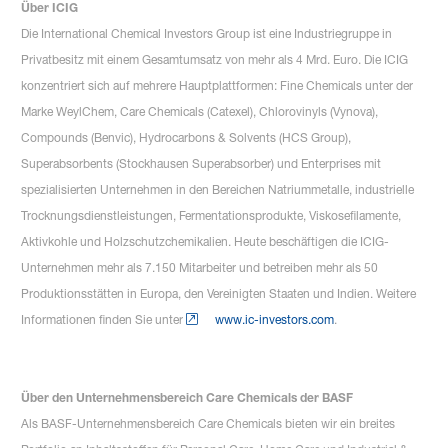
Über ICIG
Die International Chemical Investors Group ist eine Industriegruppe in
Privatbesitz mit einem Gesamtumsatz von mehr als 4 Mrd. Euro. Die ICIG
konzentriert sich auf mehrere Hauptplattformen: Fine Chemicals unter der
Marke WeylChem, Care Chemicals (Catexel), Chlorovinyls (Vynova),
Compounds (Benvic), Hydrocarbons & Solvents (HCS Group),
Superabsorbents (Stockhausen Superabsorber) und Enterprises mit
spezialisierten Unternehmen in den Bereichen Natriummetalle, industrielle
Trocknungsdienstleistungen, Fermentationsprodukte, Viskosefilamente,
Aktivkohle und Holzschutzchemikalien. Heute beschäftigen die ICIG-
Unternehmen mehr als 7.150 Mitarbeiter und betreiben mehr als 50
Produktionsstätten in Europa, den Vereinigten Staaten und Indien. Weitere
Informationen finden Sie unter
www.ic-investors.com
.
Über den Unternehmensbereich Care Chemicals der BASF
Als BASF-Unternehmensbereich Care Chemicals bieten wir ein breites