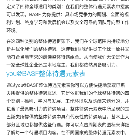
定义了四种全球适用的类别：在我们的整体待遇元素表中搜索
可以发现，BASF 为你提供：具市场竞争力的薪酬、全面的福
利计划、终身学习和发展机会以及安全可靠的团队导向型工作
环境。
在这四种类别的整体待遇框架下，我们在全球范围内持续地分
析并优化我们的整体待遇。这使我们能提供员工全球一致并又
能符合当地需求的最佳整体待遇组合。从而使我们无论是作为
一家全球性企业还是本地雇主，我们都依然具备吸引力。
you@BASF整体待遇元素表
通过you@BASF整体待遇元素表你可以方便快捷地获取巴斯
夫所提供的整体待遇概述。它是依据我们的全球整体待遇的四
个类别 - 福利、学习与发展、工作环境以及薪酬来划分的，并
包含了最具吸引力的待遇项目。整体待遇元素表中所呈现的是
巴斯夫所提供的整体待遇中具有代表性的待遇项目，基本上大
部分区域也都提供这些待遇。你可以点击周期表的图标来详细
了解每一个待遇项目内容。在不同国家的整体待遇元素表中，