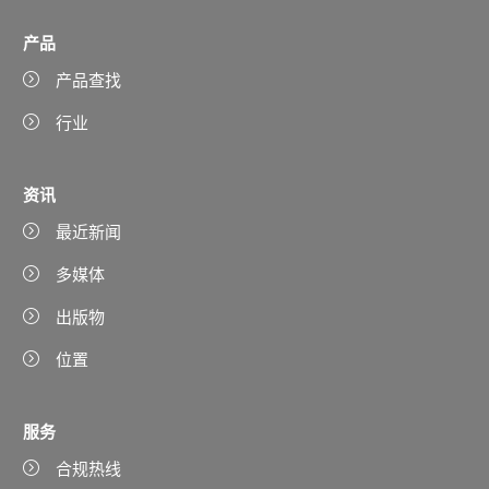
产品
产品查找
行业
资讯
最近新闻
多媒体
出版物
位置
服务
合规热线