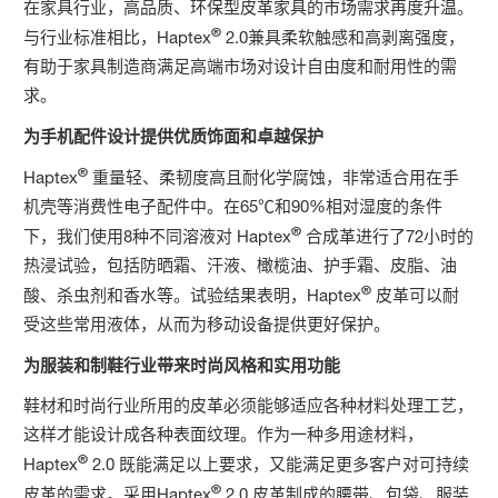
在家具行业，高品质、环保型皮革家具的市场需求再度升温。
®
与行业标准相比，Haptex
2.0兼具柔软触感和高剥离强度，
有助于家具制造商满足高端市场对设计自由度和耐用性的需
求。
为手机配件设计提供优质饰面和卓越保护
®
Haptex
重量轻、柔韧度高且耐化学腐蚀，非常适合用在手
机壳等消费性电子配件中。在65℃和90%相对湿度的条件
®
下，我们使用8种不同溶液对 Haptex
合成革进行了72小时的
热浸试验，包括防晒霜、汗液、橄榄油、护手霜、皮脂、油
®
酸、杀虫剂和香水等。试验结果表明，Haptex
皮革可以耐
受这些常用液体，从而为移动设备提供更好保护。
为服装和制鞋行业带来时尚风格和实用功能
鞋材和时尚行业所用的皮革必须能够适应各种材料处理工艺，
这样才能设计成各种表面纹理。作为一种多用途材料，
®
Haptex
2.0 既能满足以上要求，又能满足更多客户对可持续
®
皮革的需求。采用Haptex
2.0 皮革制成的腰带、包袋、服装