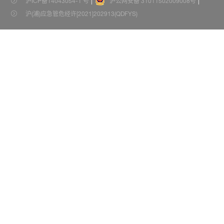
沪ICP备14043054-1 号
沪公网安备 31011502009008号
沪(浦)应急管危经许[2021]202913(QDFYS)