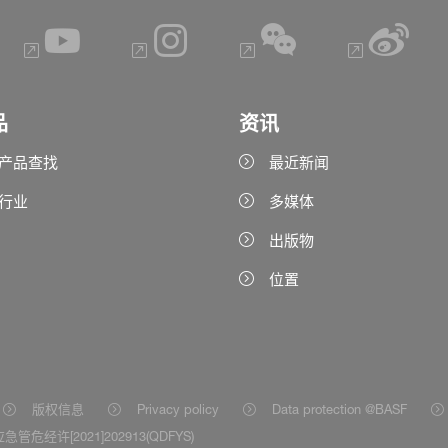
品
资讯
产品查找
最近新闻
行业
多媒体
出版物
位置
版权信息
Privacy policy
Data protection @BASF
急管危经许[2021]202913(QDFYS)