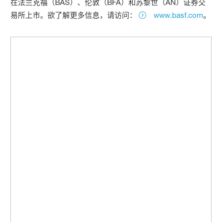
在法兰克福（BAS）、伦敦（BFA）和苏黎世（AN）证券交
易所上市。欲了解更多信息，请访问：
www.basf.com
。