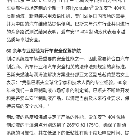
中国北京 — 2016 年 8 月 11 日 — 巴斯夫今日推出为中国汽
®
车零部件市场定制的全新一升装Hydraulan
爱车安™ 404优
质制动液。新包装采用双语印刷，专门满足国内市场的需要，
并为中国的汽车维修站提供便利。巴斯夫与汽车行业共同进行
的众多路试测试结果表明，爱车安™ 404 制动液代表着卓越
品质与卓越安全。
60 余年专业经验为行车安全保驾护航
制动系统是车辆最重要的安全性能之一，因此需要符合由汽车
制造商、汽车行业和汽车安全相关的法律法规规定的高标准。
巴斯夫燃油与润滑油解决方案业务部亚太区副总裁黄慧君女士
表示：“凭借巴斯夫全球化学家和技术人员的专业经验，60余
年来我们一直是制动液市场标准的制定者。巴斯夫不断地开发
和完善爱车安™制动液产品，以满足当前及未来行业要求，保
持最高的安全水准。”
制动液的粘度和沸点决定了产品的性能。爱车安™ 404 优质
制动液的干湿沸点分别达到了 265°C 和 175°C，确保了制动
系统的可靠性。其在低温下的低粘性有助于缩短响应时间、提