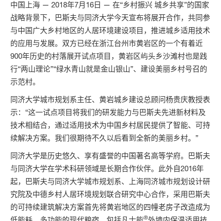
中国上海 — 2018年7月16日 — 在“乡村振兴 城乡共享”的国家
战略背景下，巴斯夫与同济大学今天宣布将展开合作，共同参
与中国广大乡村地区的人居环境建设项目，推进城乡适用技术
的应用与发展。双方已经在浙江台州市黄岩区的一个有着近
900年历史的村落展开试点项目，黄岩区屿头乡沙滩村也是践
行“两山理论”“绿水青山就是金山银山”、建设美丽乡村号召的
示范村。
同济大学城市规划系主任、黄岩城乡建设总顾问杨贵庆教授表
示：“这一试点项目将我们的研发能力与巴斯夫先进新材料及
技术相结合，通过适用技术为中国乡村居民提供了智能、可持
续解决方案。我们很期待不久以后看到全新的美丽乡村。”
同济大学是历史悠久、享有盛誉的中国著名高等学府。巴斯夫
与同济大学在学术科研领域是长期合作伙伴。此外自2016年
起，巴斯夫与同济大学城市规划系、上海同济城市规划设计研
究院及中德乡村人居环境规划联合研究中心合作，采用巴斯夫
的可持续建筑解决方案首先将黄岩地区的四幢老房子改造成为
®
低能耗、多功能的现代粮宿，包括凡士能
外墙内保温适用技