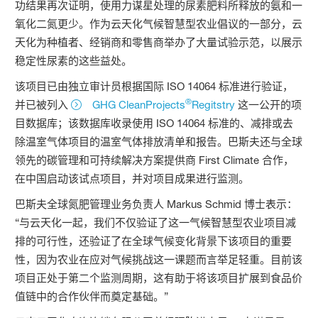
功结果再次证明，使用力谋星处理的尿素肥料所释放的氨和一
氧化二氮更少。作为云天化气候智慧型农业倡议的一部分，云
天化为种植者、经销商和零售商举办了大量试验示范，以展示
稳定性尿素的这些益处。
该项目已由独立审计员根据国际 ISO 14064 标准进行验证，
®
并已被列入
GHG CleanProjects
Regitstry
这一公开的项
目数据库；该数据库收录使用 ISO 14064 标准的、减排或去
除温室气体项目的温室气体排放清单和报告。巴斯夫还与全球
领先的碳管理和可持续解决方案提供商 First Climate 合作，
在中国启动该试点项目，并对项目成果进行监测。
巴斯夫全球氮肥管理业务负责人 Markus Schmid 博士表示：
“与云天化一起，我们不仅验证了这一气候智慧型农业项目减
排的可行性，还验证了在全球气候变化背景下该项目的重要
性，因为农业在应对气候挑战这一课题而言举足轻重。目前该
项目正处于第二个监测周期，这有助于将该项目扩展到食品价
值链中的合作伙伴而奠定基础。”