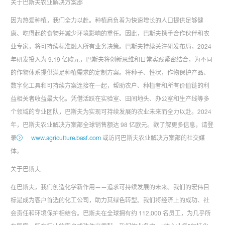
关于巴斯夫农业解决方案部
因为热爱种植，我们全力以赴。种植肩负着为快速增长的人口提供足够健
康、吃得起的食物并减少环境影响的重任。因此，巴斯夫携手合作伙伴和农
业专家，将可持续标准融入所有业务决策。巴斯夫持续关注研发布局，2024
年研发投入为 9.19 亿欧元，巴斯夫将创新思维和日常实践紧密结合，为不同
的作物体系提供满足种植需求的定制方案。将种子、性状，作物保护产品、
数字化工具和可持续方案连接在一起，帮助农户、种植者和所有价值链的利
益相关者收益最大化。凭借活跃在实验室、田间地头、办公室和生产线等多
个领域的专业团队，巴斯夫为实现可持续发展的农业未来而全力以赴。2024
年，巴斯夫农业解决方案部全球销售额达 98 亿欧元。欲了解更多信息，请登
录
www.agriculture.basf.com
或访问巴斯夫农业解决方案部的社交媒
体。
关于巴斯夫
在巴斯夫，我们创造化学新作用——追求可持续发展的未来。我们的宏伟目
标是成为客户首选的化工公司，助力其绿色转型。我们将经济上的成功、社
会责任和环境保护相结合。巴斯夫在全球拥有约 112,000 名员工，为几乎所