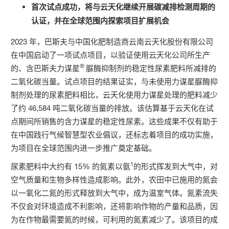
首次试点成功，将与云天化继续开展碳减排检测周期的
认证，并在全球范围内探索项目扩展机会
2023 年，巴斯夫与中国化肥制造商云南云天化股份有限公司
在中国启动了一项试点项目，以验证使用云天化公司所生产
®
的、含巴斯夫力谋星
脲酶抑制剂的稳定性尿素肥料所减排的
二氧化碳当量。试点项目的结果证实，与未使用力谋星脲酶抑
制剂处理的尿素肥料相比，云天化使用力谋星处理的肥料减少
了约 46,584 吨二氧化碳当量的排放。该估算基于云天化在试
点期间所销售的含力谋星的稳定性尿素。这些成果不仅有助于
在中国践行气候智慧型农业倡议，还标志着项目的成功实施，
为项目在全球范围内进一步推广奠定基础。
1
尿素肥料中大约有 15% 的氮素以氨
的形式挥发到大气中，对
空气质量和生物多样性造成影响。此外，农田中已施用的氮会
以一氧化二氮的形式释放到大气中，成为温室气体。氮素流失
不仅会对环境造成不利影响，还将影响作物的产量和品质，因
为在作物最需要氮的时候，可利用的氮素减少了。该项目的成