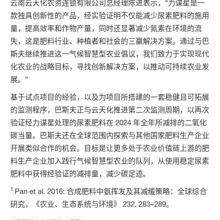
云南云天化农资连锁有限公司总经理陈进表示，“力谋星是一
款独具创新性的产品，经实验证明不仅能减少尿素肥料的施用
量，提高效率和作物产量，同时还显著减少氮素在环境的流
失，这是肥料行业、种植者和社会的三赢解决方案。通过与巴
斯夫继续推进这一气候智慧型农业倡议，我们致力于实现现代
化农业的战略目标，寻找创新解决方案，以推动可持续农业发
展。”
基于试点项目的经验，以及为项目所搭建的一套稳健且可拓展
的监测程序，巴斯夫正与云天化推进第二次监测周期，以再次
验证经力谋星处理的尿素肥料在 2024 年全年所减排的二氧化
碳当量。巴斯夫还在全球范围内探索与其他国家肥料生产企业
开展类似合作的机会。目标是让更多处于农业价值链上游的肥
料生产企业加入践行气候智慧型农业的队列，从使用稳定尿素
肥料中获得经验证的减排量，减少碳足迹。
1
Pan et al. 2016: 合成肥料中氨挥发及其减缓策略：全球综合
研究，《农业、生态系统与环境》 232, 283–289。