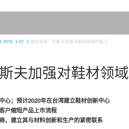
2019
07
跑向未来：巴斯夫加强对鞋材领域的投入
斯夫加强对鞋材领域
中心；预计2020年在台湾建立鞋材创新中心
客户缩短产品上市流程
商，建立其与材料创新和生产的紧密联系