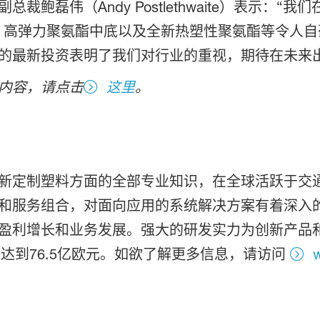
鲍磊伟（Andy Postlethwaite）表示：
、高弹力聚氨酯中底以及全新热塑性聚氨酯等令人自
的最新投资表明了我们对行业的重视，期待在未来
内容，请点击
这里
。
新定制塑料方面的全部专业知识，在全球活跃于交
和服务组合，对面向应用的系统解决方案有着深入
盈利增长和业务发展。强大的研发实力为创新产品
额达到76.5亿欧元。如欲了解更多信息，请访问
w