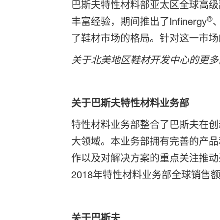
巴斯夫特性材料部亚太区全球高级副总裁
®
丰富经验，期间推出了Infinergy
了鞋材市场的格局。针对这一市场
关于北美地区鞋材开发中心的更多
关于巴斯夫特性材料业务部
特性材料业务部整合了巴斯夫在创
大领域。本业务部拥有完善的产品
作以及对解决方案的重点关注推动
2018年特性材料业务部全球销售
关于巴斯夫