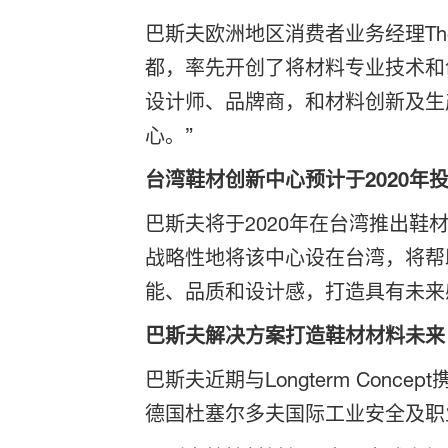
巴斯夫欧洲地区消费者业务经理Th
都，率先开创了将材料专业技术和
设计师、品牌商，和材料创新及生
心。”
台湾鞋材创新中心预计于2020年
巴斯夫将于2020年在台湾推出
战略性地将该中心设在台湾，将帮
能、品质和设计感，打造具有未来
巴斯夫解决方案打造鞋材材料未来
巴斯夫近期与Longterm Con
德国杜塞尔多夫国际工业安全及职