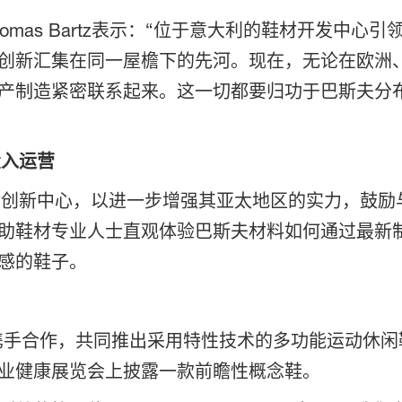
omas Bartz表示：“位于意大利的鞋材开发中心
创新汇集在同一屋檐下的先河。现在，无论在欧洲
产制造紧密联系起来。这一切都要归功于巴斯夫分
投入运营
鞋材创新中心，以进一步增强其亚太地区的实力，鼓
助鞋材专业人士直观体验巴斯夫材料如何通过最新
感的鞋子。
cept携手合作，共同推出采用特性技术的多功能运动休闲
业健康展览会上披露一款前瞻性概念鞋。