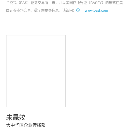
兰克福（BAS）证券交易所上市，并以美国存托凭证（BASFY）的形式在美
国证券市场交易。欲了解更多信息，请访问：
www.basf.com
朱晟姣
大中华区企业传播部