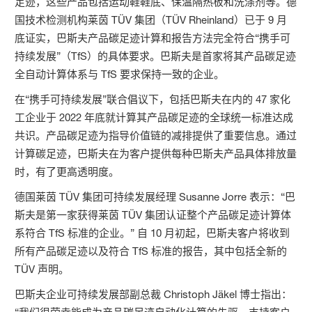
足迹，这些产品包括运动鞋鞋底、保温隔热板和洗涤剂等。德
国技术检测机构莱茵 TÜV 集团（TÜV Rheinland）已于 9 月
底证实，巴斯夫产品碳足迹计算和报告方法完全符合“携手可
持续发展”（TfS）的具体要求。巴斯夫是首家将其产品碳足迹
全自动计算体系与 TfS 要求保持一致的企业。
在“携手可持续发展”联合倡议下，包括巴斯夫在内的 47 家化
工企业于 2022 年底就计算其产品碳足迹的全球统一标准达成
共识。产品碳足迹为指导价值链的减排提供了重要信息。通过
计算碳足迹，巴斯夫在为客户提供每种巴斯夫产品具体排放量
时，有了更高透明度。
德国莱茵 TÜV 集团可持续发展经理 Susanne Jorre 表示：“巴
斯夫是第一家获得莱茵 TÜV 集团认证整个产品碳足迹计算体
系符合 TfS 标准的企业。” 自 10 月初起，巴斯夫客户将收到
所有产品碳足迹以及符合 TfS 标准的报告，其中包括全新的
TÜV 声明。
巴斯夫企业可持续发展部副总裁 Christoph Jäkel 博士指出：