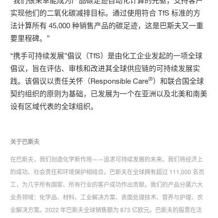
“我们很荣幸能成为产品碳足迹自动化计算的先驱，支持客户
实现他们的二氧化碳减排目标。通过使用符合 TfS 标准的方
法计算所有 45,000 种销售产品的碳足迹，这是巴斯夫又一重
要里程碑。”
“携手可持续发展”倡议（TfS）是由化工企业发起的一项全球
倡议，旨在评估、审核和改进其全球供应链的可持续发展实
®
践。该倡议以责任关怀（Responsible Care
）和联合国全球
契约组织的原则为基础，已发展为一个在亚洲以及北美和南美
设有区域代表的全球组织。
关于巴斯夫
在巴斯夫，我们创造化学新作用——追求可持续发展的未来。我们将经济上
的成功、社会责任和环境保护相结合。巴斯夫在全球拥有超过 111,000 名员
工，为几乎所有国家、所有行业的客户成功作出贡献。我们的产品分属六大
业务领域：化学品、材料、工业解决方案、表面处理技术、营养与护理、农
业解决方案。2022 年巴斯夫全球销售额为 873 亿欧元。巴斯夫的股票在法