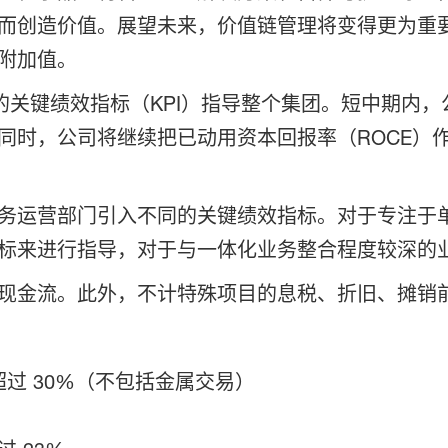
而创造价值。展望未来，价值链管理将变得更为重
附加值。
采用新的关键绩效指标（KPI）指导整个集团。短中期
同时，公司将继续把已动用资本回报率（ROCE）
务运营部门引入不同的关键绩效指标。对于专注于
标来进行指导，对于与一体化业务整合程度较深的
现金流。此外，不计特殊项目的息税、折旧、摊销
超过 30%（不包括金属交易）