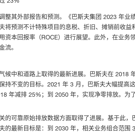
 23%
外部报告和预测。《巴斯夫集团 2023 年业绩报告》预
夫将预测不计特殊项目的息税、折旧、摊销前收益
用资本回报率（ROCE）进行展望。此外，在业务
金流。
候中和道路上取得的最新进展。巴斯夫在 2018
不变的目标。2021 年 3 月，巴斯夫大幅提高这一
2018 年减排 25%；到 2050 年，实现净零排
关的可靠原始排放数据方面取得了进展。基于此，
夫的最新目标是：到 2030 年，相关业务组合范围 3.