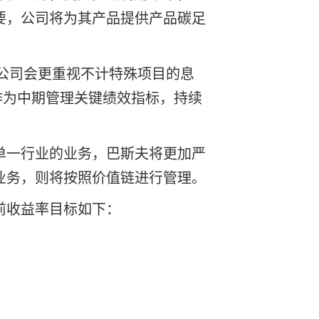
要，公司将为其产品提供产品碳足
内，公司会更重视不计特殊项目的息
作为中期管理关键绩效指标，持续
单一行业的业务，巴斯夫将更加严
业务，则将按照价值链进行管理。
前收益率目标如下：