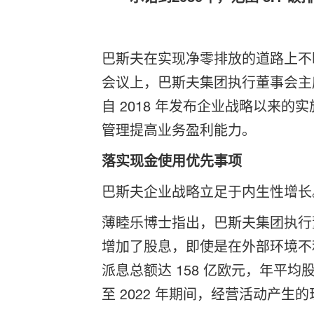
巴斯夫在实现净零排放的道路上不断
会议上，巴斯夫集团执行董事会主席薄睦乐博士
自 2018 年发布企业战略以来
管理提高业务盈利能力。
落实现金使用优先事项
巴斯夫企业战略立足于内生性增长。2
薄睦乐博士指出，巴斯夫集团执行
增加了股息，即使是在外部环境不利的
派息总额达 158 亿欧元，年平均
至 2022 年期间，经营活动产生