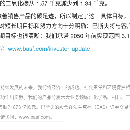
氧化碳从 1.57 千克减少到 1.34 千克。
改善销售产品的碳足迹，所以制定了这一具体目标
对短长期目标和努力方向十分明确：巴斯夫将与客
标也很清晰：我们承诺 2050 年前实现范围 3.1
www.basf.com/investor-update
续发展的未来。我们将经济上的成功、社会责任和环境保护相结合。
成功作出贡献。我们的产品分属六大业务领域：化学品、材料、
售额为 873 亿欧元。巴斯夫的股票在法兰克福（BAS）证券交
：www.basf.com。