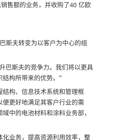
销售额的业务，并收购了40 亿欧
将巴斯夫转变为以客户为中心的组
续提升巴斯夫的竞争力。我们将以更具
结构所带来的优势。”
程结构、信息技术系统和管理框
以便更好地满足其客户行业的需
领域中的电池材料和涂料业务部，
体化业务，提高资源利用效率，整