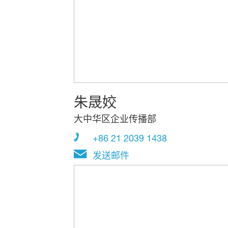
朱晟姣
大中华区企业传播部
+86 21 2039 1438
发送邮件