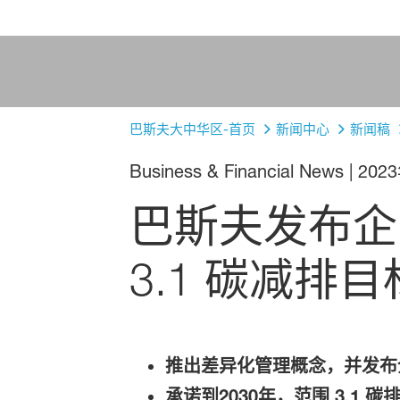
巴斯夫大中华区-首页
新闻中心
新闻稿
Business & Financial News
|
202
巴斯夫发布企
3.1 碳减排目
推出差异化管理概念，并发布
承诺到2030年，范围 3.1 碳排