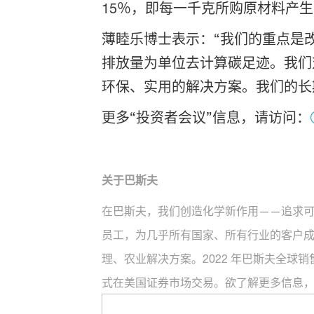
15％，即每一千克所购原材料产生的二
薄睦乐博士表示：“我们的重点是
排放量为单位去计算碳足迹。我们
环保、实用的解决方案。我们的长期目
更多“投资者会议”信息，请访问：
关于巴斯夫
在巴斯夫，我们创造化学新作用——追求可持
员工，为几乎所有国家、所有行业的客户
理、农业解决方案。2022 年巴斯夫全球销
式在美国证券市场交易。欲了解更多信息，请访问