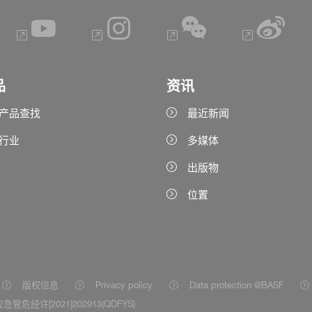
品
资讯
产品查找
最近新闻
行业
多媒体
出版物
位置
版权信息
Privacy policy
Data protection @BASF
急管危经许[2021]202913(QDFYS)