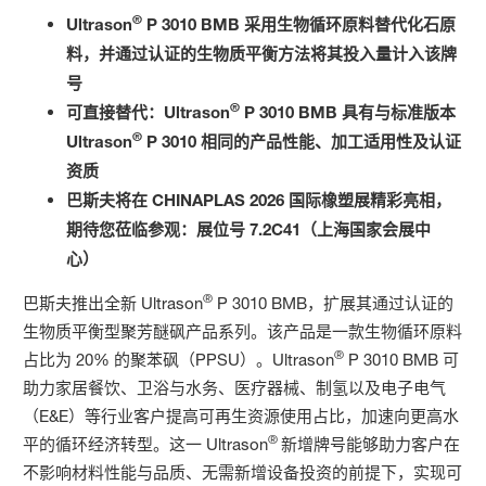
®
Ultrason
P 3010 BMB
采用生物循环原料替代化石原
料，并通过认证的生物质平衡方法将其投入量计入该牌
号
®
可直接替代：
Ultrason
P 3010 BMB
具有与标准版本
®
Ultrason
P 3010
相同的产品性能、加工适用性及认证
资质
巴斯夫将在
CHINAPLAS 2026
国际橡塑展精彩亮相，
期待您莅临参观：
展位号
7.2C41
（上海国家会展中
心）
®
巴斯夫推出全新 Ultrason
P 3010 BMB，扩展其通过认证的
生物质平衡型聚芳醚砜产品系列。该产品是一款生物循环原料
®
占比为 20% 的聚苯砜（PPSU）。Ultrason
P 3010 BMB 可
助力家居餐饮、卫浴与水务、医疗器械、制氢以及电子电气
（E&E）等行业客户提高可再生资源使用占比，加速向更高水
®
平的循环经济转型。这一 Ultrason
新增牌号能够助力客户在
不影响材料性能与品质、无需新增设备投资的前提下，实现可