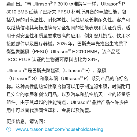
®
®
颖而出。”与 Ultrason
P 3010 标准牌号一样，Ultrason
P
3010 BMB 延续了巴斯夫 PPSU 材料所具备的卓越性能，包
括优异的耐高温性、耐化学性、韧性以及长期耐久性。客户可
以继续信赖其与标准牌号完全相同的性能表现和认证资质，适
用于对安全性和质量要求极高的应用，例如婴儿奶瓶、饮用水
接触部件以及医疗器械。2025 年，巴斯夫率先推出生物质平
®
衡型聚醚砜（PESU）Ultrason
E 2010 BMB，该产品经
ISCC PLUS 认证的生物循环原料占比为 39%。
®
®
Ultrason
是巴斯夫聚醚砜（Ultrason
E）、聚砜
®
®
（Ultrason
S）和聚苯砜（Ultrason
P）系列产品的商标名
称。这种高性能热塑性聚合物可以用于制造滤水膜，时尚耐用
且安全的家居和餐饮用品，以及汽车和航空航天工业的轻量级
®
组件。由于其卓越的性能特点，Ultrason
品牌产品在许多应
用中可以替代热固性塑料、金属以及陶瓷。
更多信息，请访问：
www.ultrason.basf.com/householdcatering