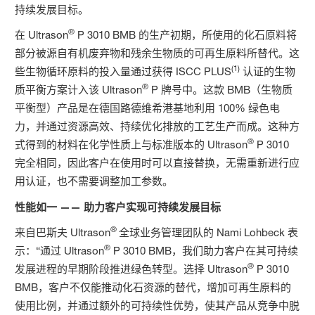
持续发展目标。
®
在 Ultrason
P 3010 BMB 的生产初期，所使用的化石原料将
部分被源自有机废弃物和残余生物质的可再生原料所替代。这
(1)
些生物循环原料的投入量通过获得 ISCC PLUS
认证的生物
®
质平衡方案计入该 Ultrason
P 牌号中。这款 BMB（生物质
平衡型）产品是在德国路德维希港基地利用 100% 绿色电
力，并通过资源高效、持续优化排放的工艺生产而成。这种方
®
式得到的材料在化学性质上与标准版本的 Ultrason
P 3010
完全相同，因此客户在使用时可以直接替换，无需重新进行应
用认证，也不需要调整加工参数。
性能如一
——
助力客户实现可持续发展目标
®
来自巴斯夫 Ultrason
全球业务管理团队的 Nami Lohbeck 表
®
示：“通过 Ultrason
P 3010 BMB，我们助力客户在其可持续
®
发展进程的早期阶段推进绿色转型。选择 Ultrason
P 3010
BMB，客户不仅能推动化石资源的替代，增加可再生原料的
使用比例，并通过额外的可持续性优势，使其产品从竞争中脱