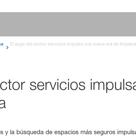
sa
El auge del sector servicios impulsa una nueva era de limpiez
ector servicios impul
a
ios y la búsqueda de espacios más seguros impulsa