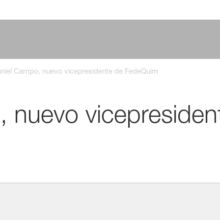
niel Campo, nuevo vicepresidente de FedeQuim
 nuevo vicepresiden