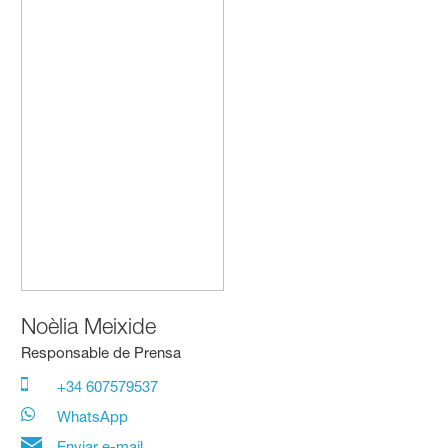
Noèlia Meixide
Responsable de Prensa
+34 607579537
WhatsApp
Enviar e-mail