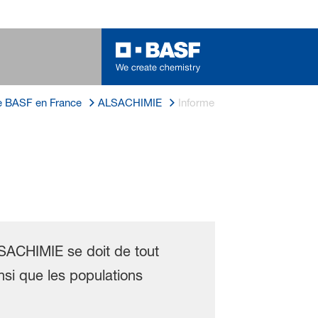
de BASF en France
ALSACHIMIE
Informer et protéger les river
LSACHIMIE se doit de tout
insi que les populations