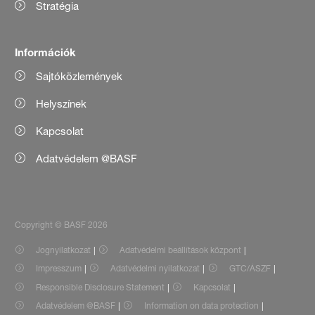
Stratégia
Információk
Sajtóközlemények
Helyszínek
Kapcsolat
Adatvédelem @BASF
Copyright © BASF 2026
Jognyilatkozat
Adatvédelmi beállítások központ
Impresszum
Adatvédelmi nyilatkozat
GTC/ÁSZF
Responsible Disclosure Statement
Kapcsolat
Adatvédelem @BASF
Information on data protection