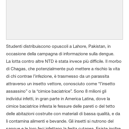
Studenti distribuiscono opuscoli a Lahore, Pakistan, in
occasione della campagna di informazione sulla dengue.
La lotta contro altre NTD è stata invece più difficile. Il morbo
di Chagas, che potenzialmente può mettere a rischio la vita
di chi contrae l’infezione, è trasmesso da un parassita
attraverso un insetto vettore, conosciuto come “l’insetto
assassino” o la “cimice baciatrice”. Sono 8 milioni gli
individui infetti, in gran parte in America Latina, dove la
cimice baciatrice infesta le fessure delle pareti o del tetto
delle abitazioni costruite con materiali di bassa qualità, e da
lì contamina alimenti e bevande. Gli insetti si nutrono del
sangue e le loro feci infettano la ferita cutanea. Esiste inoltre