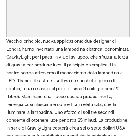
Vecchio principio, nuova applicazione: due designer di
Londra hanno inventato una lampadina elettrica, denominata
GravityLight per i paesi in via di sviluppo, che sfrutta la forza
di gravità per produrre luce. Il principio è semplice. Un
nastro scorre attraverso il meccanismo della lampadina a
LED. Tirando il nastro si solleva un sacchetto pieno di
sabbia, terra o sassi del peso di circa 9 chilogrammi (20
libbre). Man mano che il peso scende gradualmente,
l’energia così rilasciata è convertita in elettricità, che fa
illuminare la lampadina. Uno sforzo di soli tre secondi
consente di ottenere luce per circa 25 minuti. La produzione
in serie di GravityLight costerà circa sei o sette dollari USA
per pezzo e può contribuire a sostituire le pericolose e