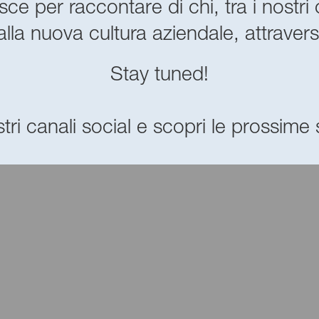
ce per raccontare di chi, tra i nostri 
lla nuova cultura aziendale, attraver
Stay tuned!
tri canali social e scopri le prossime s