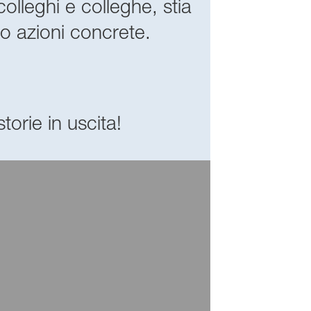
colleghi e colleghe, stia
so azioni concrete.
torie in uscita!