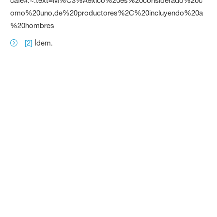
cafe#:~:text=M%C3%A9xico%20es%20considerado%20c
omo%20uno,de%20productores%2C%20incluyendo%20a
%20hombres
[2]
Ídem.