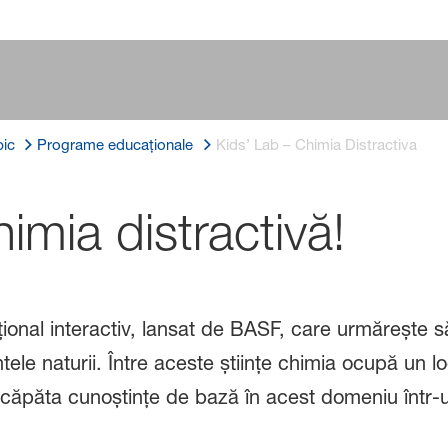
ic
Programe educaționale
Kids’ Lab – Chimia Distractiva
imia distractivă!
onal interactiv, lansat de BASF, care urmărește să
ntele naturii. Între aceste științe chimia ocupă un loc
 căpăta cunoștințe de bază în acest domeniu într-