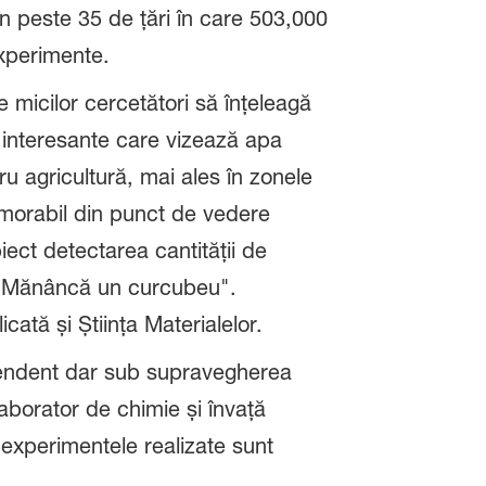
n peste 35 de țări în care 503,000
experimente.
 micilor cercetători să înțeleagă
te interesante care vizează apa
u agricultură, mai ales în zonele
emorabil din punct de vedere
ect detectarea cantității de
ul "Mănâncă un curcubeu".
cată și Știința Materialelor.
dependent dar sub supravegherea
laborator de chimie și învață
experimentele realizate sunt