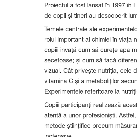
Proiectul a fost lansat în 1997 î
de copii și tineri au descoperit l
Temele centrale ale experimentelor
rolul important al chimiei în viața
copiii invață cum să curețe apa mu
secetoase; și cum să facă diferen
vizual. Cât privește nutriția, cel
vitamina C și a metaboliților sec
Experimentele referitoare la nutriț
Copiii participanți realizează ac
atentă a unor profesioniști. Astfel
metode științifice precum măsura
inofensive.