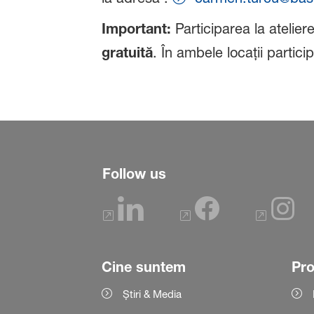
Important:
Participarea la atelier
gratuită
. În ambele locații partic
Follow us
Cine suntem
Pr
Știri & Media