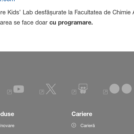
ere Kids’ Lab desfășurate la Facultatea de Chimie Ap
iparea se face doar
cu programare.
oduse
Cariere
Inovare
Carieră