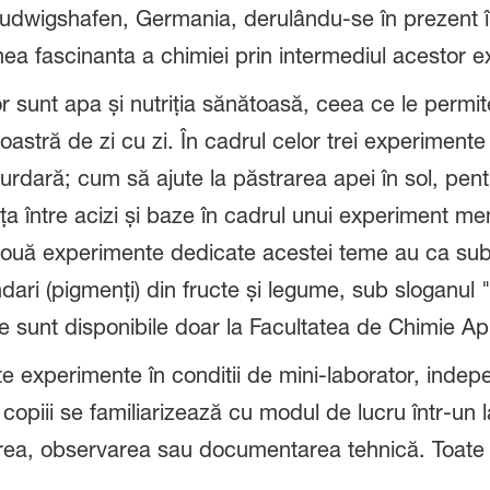
n Ludwigshafen, Germania, derulându-se în prezent î
umea fascinanta a chimiei prin intermediul acestor 
 sunt apa și nutriția sănătoasă, ceea ce le permite
 noastră de zi cu zi. În cadrul celor trei experimen
rdară; cum să ajute la păstrarea apei în sol, pentr
ța între acizi și baze în cadrul unui experiment m
e două experimente dedicate acestei teme au ca subi
undari (pigmenți) din fructe și legume, sub slogan
ie sunt disponibile doar la Facultatea de Chimie Apli
este experimente în conditii de mini-laborator, in
, copiii se familiarizează cu modul de lucru într-un 
rea, observarea sau documentarea tehnică. Toate 