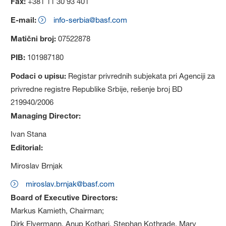
Fax:
+381 11 30 93 401
E-mail:
info-serbia@basf.com
Matični broj:
07522878
PIB:
101987180
Podaci o upisu:
Registar privrednih subjekata pri Agenciji za
privredne registre Republike Srbije, rešenje broj BD
219940/2006
Managing Director:
Ivan Stana
Editorial:
Miroslav Brnjak
miroslav.brnjak@basf.com
Board of Executive Directors:
Markus Kamieth, Chairman;
Dirk Elvermann, Anup Kothari, Stephan Kothrade, Mary