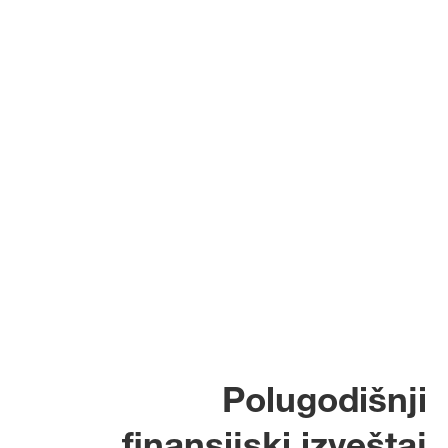
Polugodišnji
finansijski izveštaj