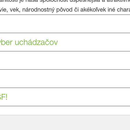
ie, vek, národnostný pôvod či akékoľvek iné charak
výber uchádzačov
SF!