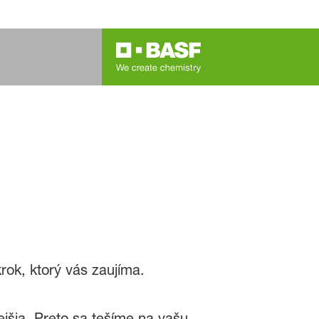
rok, ktorý vás zaujíma.
jšia. Preto sa tešíme na vašu