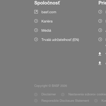
Spoločnosť
Pri
basf.com
Kariéra
Médiá
Trvalá udržateľnosť (EN)
Copyright © BASF 2026
Disclaimer
Nastavenia súborov cookie
Responsible Disclosure Statement
Kon