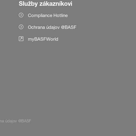
Služby zákazníkovi
Compliance Hotline
Ochrana údajov @BASF
myBASFWorld
na údajov @BASF