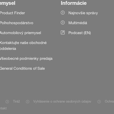
emysel
Informácie
Product Finder
Najnovšie správy
Poľnohospodárstvo
Multimédiá
Automobilový priemysel
Podcast (EN)
Kontaktujte naše obchodné
oddelenia
Všeobecné podmienky predaja
General Conditions of Sale
Tiráž
Vyhlásenie o ochrane osobných údajov
Ochra
takt