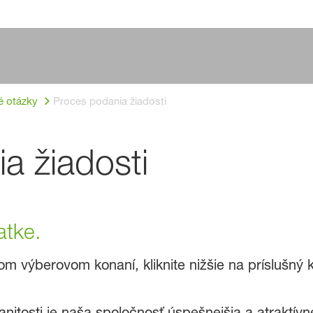
é otázky
Proces podania žiadosti
a žiadosti
atke.
om výberovom konaní, kliknite nižšie na príslušný k
tosti je naša spoločnosť úspešnejšia a atraktívne