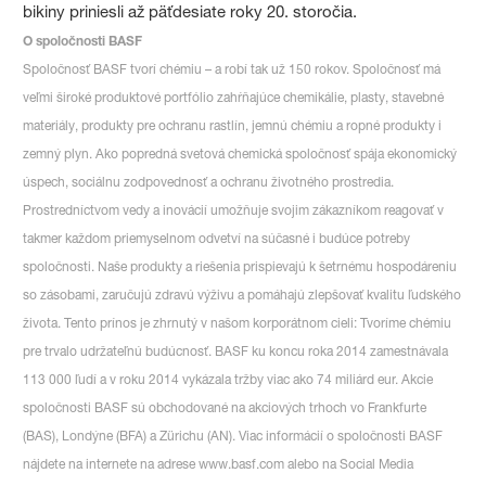
bikiny priniesli až päťdesiate roky 20. storočia.
O spoločnosti BASF
Spoločnosť BASF tvorí chémiu – a robí tak už 150 rokov. Spoločnosť má
veľmi široké produktové portfólio zahŕňajúce chemikálie, plasty, stavebné
materiály, produkty pre ochranu rastlín, jemnú chémiu a ropné produkty i
zemný plyn. Ako popredná svetová chemická spoločnosť spája ekonomický
úspech, sociálnu zodpovednosť a ochranu životného prostredia.
Prostredníctvom vedy a inovácií umožňuje svojim zákazníkom reagovať v
takmer každom priemyselnom odvetví na súčasné i budúce potreby
spoločnosti. Naše produkty a riešenia prispievajú k šetrnému hospodáreniu
so zásobami, zaručujú zdravú výživu a pomáhajú zlepšovať kvalitu ľudského
života. Tento prínos je zhrnutý v našom korporátnom cieli: Tvoríme chémiu
pre trvalo udržateľnú budúcnosť. BASF ku koncu roka 2014 zamestnávala
113 000 ľudí a v roku 2014 vykázala tržby viac ako 74 miliárd eur. Akcie
spoločnosti BASF sú obchodované na akciových trhoch vo Frankfurte
(BAS), Londýne (BFA) a Zürichu (AN). Viac informácií o spoločnosti BASF
nájdete na internete na adrese www.basf.com alebo na Social Media