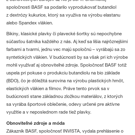
spoločnosti BASF sa podarilo vyprodukovať butandiol
z dextrózy kukurice, ktorý sa využíva na výrobu elastanu
alebo Spandex vlákien.
Bikiny, klasické plavky či plavecké šortky sú nepochybne
súčasťou šatníka každého z nás. Aj keď sa líšia najrôznejšími
farbami a tvarmi, jednu vec majú spoločnú – vyrábajú sa zo
syntetických vlákien. V budúcnosti by sa však pri ich výrobe
mohli využívať aj obnoviteľné zdroje. Spoločnosť BASF totiž
uspela pri pokuse o produkciu butandiolu na bio základe
(BDO), čo je dôležitá surovina na výrobu plastických hmôt,
elastických vlákien a filmov. Práve tento prvok sa v
budúcnosti stane základnou zložkou materiálov, z ktorých
sa vyrába športové oblečenie, odevy určené pre aktívne
využitie a v neposlednom rade tiež plavky.
Obnoviteľné zdroje a móda
Zákazník BASF, spoločnosť INVISTA, vydala prehlásenie o