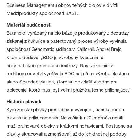
Business Managementu obnoviteľných diolov v divízii
Medziprodukty spoločnosti BASF.
Materiál budúcnosti
Butandiol vyrábaný na bio báze je produkovaný z dextrózy
získanej z kukurice a patentovaný proces výroby vyvinula
spoločnosť Genomatic sídliaca v Kalifornii. Andrej Brejc
k tomu dodáva: „BDO je vyrobený kvasením a
enzymatickou premenou dextrózy. Naši zákazníci v
textilnom odvetví využívajú BDO najmä na výrobu elastanu
alebo Spandex vlákien, ktoré sú obzvlášť vhodné pre
oblečenie, ktoré musí byť veľmi pružné a tesne priliehajúce.“
História plaviek
Kým ženské plavky prešli dlhým vývojom, pánska móda
plaviek sa príliš nemenila. Na začiatku 20. storočia nosili
muži pruhované obleky s krátkymi nohavicami. Postupne sa
plavky skracovali a zmenšovali až do ich dnešnej podoby.