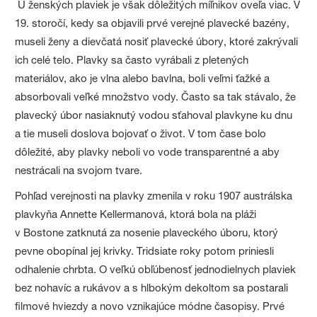
U ženských plaviek je však dôležitých míľnikov oveľa viac. V
19. storočí, kedy sa objavili prvé verejné plavecké bazény,
museli ženy a dievčatá nosiť plavecké úbory, ktoré zakrývali
ich celé telo. Plavky sa často vyrábali z pletených
materiálov, ako je vlna alebo bavlna, boli veľmi ťažké a
absorbovali veľké množstvo vody. Často sa tak stávalo, že
plavecký úbor nasiaknutý vodou sťahoval plavkyne ku dnu
a tie museli doslova bojovať o život. V tom čase bolo
dôležité, aby plavky neboli vo vode transparentné a aby
nestrácali na svojom tvare.
Pohľad verejnosti na plavky zmenila v roku 1907 austrálska
plavkyňa Annette Kellermanová, ktorá bola na pláži
v Bostone zatknutá za nosenie plaveckého úboru, ktorý
pevne obopínal jej krivky. Tridsiate roky potom priniesli
odhalenie chrbta. O veľkú obľúbenosť jednodielnych plaviek
bez nohavíc a rukávov a s hlbokým dekoltom sa postarali
filmové hviezdy a novo vznikajúce módne časopisy. Prvé