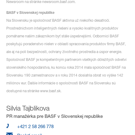
Newsroom na stránke newsroom.basf.com.
BASF v Slovenskej republike
Na Slovensku je spoločnosť BASF aktívna už niekoľko desaťročí.
Prostredníctvom inteligentných riešení a vysoko kvalitných produktov
pomáhame našim zákazníkom byť stále úspešnejšími. Odborníci BASF
poskytujú poradenstvo nielen v oblasti spracovania produktov firmy BASF,
ale aj na poli bezpečnosti, ochrany životného prostredia a úspor energie.
Spoločnosť BASF je kompetentným partnerom všetkých dôležitých odvetví
slovenského hospodárstva, ku koncu roka 2014 mala spoločnosť BASF na
Slovensku 190 zamestnancov a v roku 2014 dosiahla obrat vo výške 142
miliónov eur. Ďalšie informácie o spoločnosti BASF na Slovensku sú
dostupné na stránke www.basf.sk.
Silvia Tajblikova
PR manažérka pre BASF v Slovenskej republike
+421 2 58 266 778