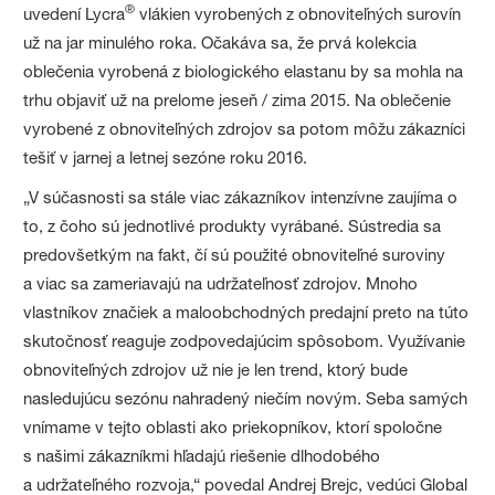
®
uvedení Lycra
vlákien vyrobených z obnoviteľných surovín
už na jar minulého roka. Očakáva sa, že prvá kolekcia
oblečenia vyrobená z biologického elastanu by sa mohla na
trhu objaviť už na prelome jeseň / zima 2015. Na oblečenie
vyrobené z obnoviteľných zdrojov sa potom môžu zákazníci
tešiť v jarnej a letnej sezóne roku 2016.
„V súčasnosti sa stále viac zákazníkov intenzívne zaujíma o
to, z čoho sú jednotlivé produkty vyrábané. Sústredia sa
predovšetkým na fakt, čí sú použité obnoviteľné suroviny
a viac sa zameriavajú na udržateľnosť zdrojov. Mnoho
vlastníkov značiek a maloobchodných predajní preto na túto
skutočnosť reaguje zodpovedajúcim spôsobom. Využívanie
obnoviteľných zdrojov už nie je len trend, ktorý bude
nasledujúcu sezónu nahradený niečím novým. Seba samých
vnímame v tejto oblasti ako priekopníkov, ktorí spoločne
s našimi zákazníkmi hľadajú riešenie dlhodobého
a udržateľného rozvoja,“ povedal Andrej Brejc, vedúci Global