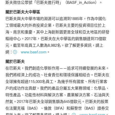
斯夫微信公眾號「巴斯夫進行時」（BASF_in_Action）。
關於巴斯夫大中華區
巴斯夫與大中華市場的淵源可以追溯到1885年，作為中國化
工領域最大的外商投資企業，巴斯夫主要的投資項目位於上
海、南京和重慶，其中上海創新園更是全球和亞太地區的研發
樞紐中心。2017年，巴斯夫在大中華區的銷售額達到73億歐
元，截至年底員工人數為8,982名。欲了解更多資訊，請上
網：
www.basf.com
。
關於巴斯夫
在巴斯夫，我們創造化學新作用——追求可持續發展的未來。
我們將經濟上的成功、社會責任和環境保護相結合。巴斯夫在
全球擁有超過115,000名員工，為幾乎所有國家、所有行業客
戶的成功作出貢獻。我們的產品分屬五大業務領域：化學品、
特性產品、功能性材料與解決方案、農業解決方案、石油與天
然氣。2017年巴斯夫全球銷售額為645億歐元。巴斯夫的股票
在法蘭克福（BAS）、倫敦（BFA）和蘇黎世（BAS）證券交
易所上市。欲了解更多資訊，請上網：
www.basf.com
。