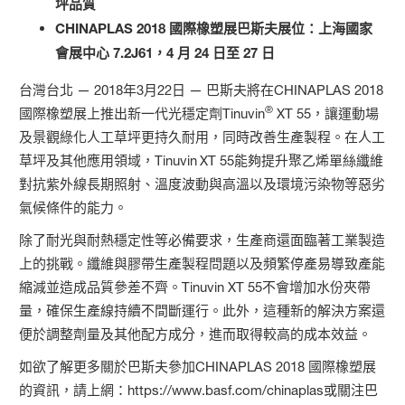
坪品質
CHINAPLAS 2018 國際橡塑展巴斯夫展位：上海國家
會展中心 7.2J61，4 月 24 日至 27 日
台灣台北 — 2018年3月22日 — 巴斯夫將在CHINAPLAS 2018
®
國際橡塑展上推出新一代光穩定劑Tinuvin
XT 55，讓運動場
及景觀綠化人工草坪更持久耐用，同時改善生產製程。在人工
草坪及其他應用領域，Tinuvin
XT 55能夠提升聚乙烯單絲纖維
對抗紫外線長期照射、溫度波動與高溫以及環境污染物等惡劣
氣候條件的能力。
除了耐光與耐熱穩定性等必備要求，生產商還面臨著工業製造
上的挑戰。纖維與膠帶生產製程問題以及頻繁停產易導致產能
縮減並造成品質參差不齊。Tinuvin XT 55不會增加水份夾帶
量，確保生產線持續不間斷運行。此外，這種新的解決方案還
便於調整劑量及其他配方成分，進而取得較高的成本效益。
如欲了解更多關於巴斯夫參加CHINAPLAS 2018 國際橡塑展
的資訊，請上網：https://www.basf.com/chinaplas或關注巴