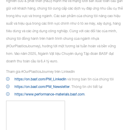
nghiên cứu & phát triển (R&D) mạnh mẽ và mạng lưới sản xuất toàn cầu gần
gũi với khách hàng, chúng tôi cung cấp các dịch vụ đáp ứng nhu cầu cụ thể
trong khu vực và trong ngành. Các sản phẩm của chúng tôi nâng cao hiệu
suất và hiệu quả trong các lĩnh vực chính như ô tô xe máy, xây dựng, hàng
tiêu dùng và các ứng dụng công nghiệp. Cùng với các đối tác của mình,
chúng tôi đồng hành trên hành trình chung của ngành nhựa
(#OurPlasticsJourney), hướng tới một tương lai tuần hoàn và bền vững
hơn. Vào năm 2025, Ngành Vật liệu Chuyên dụng Tập đoàn BASF đạt
doanh thu toàn cầu là 6,4 tỷ euro.
Tham gia #OurPlasticsJourney trên LinkedIn
https://on.basf.com/PM_LinkedIn
và trong bản tin của chúng tôi
https://on.basf.com/PM_Newsletter
. Thông tin chi tiết tại
https://www.performance-materials.basf.com
.