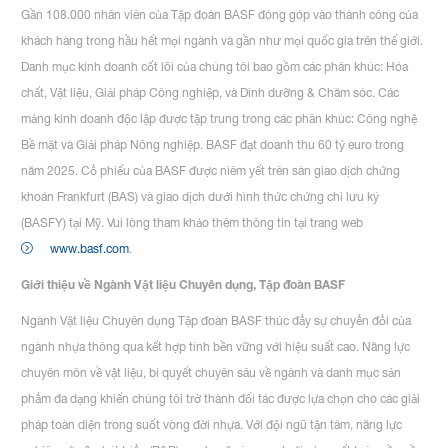
Gần 108.000 nhân viên của Tập đoàn BASF đóng góp vào thành công của
khách hàng trong hầu hết mọi ngành và gần như mọi quốc gia trên thế giới.
Danh mục kinh doanh cốt lõi của chúng tôi bao gồm các phân khúc: Hóa
chất, Vật liệu, Giải pháp Công nghiệp, và Dinh dưỡng & Chăm sóc. Các
mảng kinh doanh độc lập được tập trung trong các phân khúc: Công nghệ
Bề mặt và Giải pháp Nông nghiệp. BASF đạt doanh thu 60 tỷ euro trong
năm 2025. Cổ phiếu của BASF được niêm yết trên sàn giao dịch chứng
khoán Frankfurt (BAS) và giao dịch dưới hình thức chứng chỉ lưu ký
(BASFY) tại Mỹ. Vui lòng tham khảo thêm thông tin tại trang web
www.basf.com
.
Giới thiệu về Ngành Vật liệu Chuyên dụng, Tập đoàn BASF
Ngành Vật liệu Chuyên dụng Tập đoàn BASF thúc đẩy sự chuyển đổi của
ngành nhựa thông qua kết hợp tính bền vững với hiệu suất cao. Năng lực
chuyên môn về vật liệu, bí quyết chuyên sâu về ngành và danh mục sản
phẩm đa dạng khiến chúng tôi trở thành đối tác được lựa chọn cho các giải
pháp toàn diện trong suốt vòng đời nhựa. Với đội ngũ tận tâm, năng lực