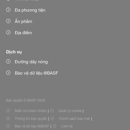
Đa phương tiện
Ấn phẩm
Địa điểm
Dịch vụ
Đường dây nóng
Bảo vệ dữ liệu @BASF
Bản quyền © BASF 2026
Miễn trừ trách nhiệm
Quản lý cookie
Thông tin bản quyền
Chính sách bảo mật
Bảo vệ dữ liệu @BASF
Liên hệ