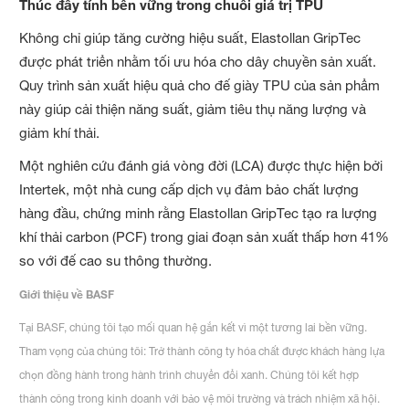
Thúc đẩy tính bền vững trong chuỗi giá trị TPU
Không chỉ giúp tăng cường hiệu suất, Elastollan GripTec
được phát triển nhằm tối ưu hóa cho dây chuyền sản xuất.
Quy trình sản xuất hiệu quả cho đế giày TPU của sản phẩm
này giúp cải thiện năng suất, giảm tiêu thụ năng lượng và
giảm khí thải.
Một nghiên cứu đánh giá vòng đời (LCA) được thực hiện bởi
Intertek, một nhà cung cấp dịch vụ đảm bảo chất lượng
hàng đầu, chứng minh rằng Elastollan GripTec tạo ra lượng
khí thải carbon (PCF) trong giai đoạn sản xuất thấp hơn 41%
so với đế cao su thông thường.
Giới thiệu về BASF
Tại BASF, chúng tôi tạo mối quan hệ gắn kết vì một tương lai bền vững.
Tham vọng của chúng tôi: Trở thành công ty hóa chất được khách hàng lựa
chọn đồng hành trong hành trình chuyển đổi xanh. Chúng tôi kết hợp
thành công trong kinh doanh với bảo vệ môi trường và trách nhiệm xã hội.