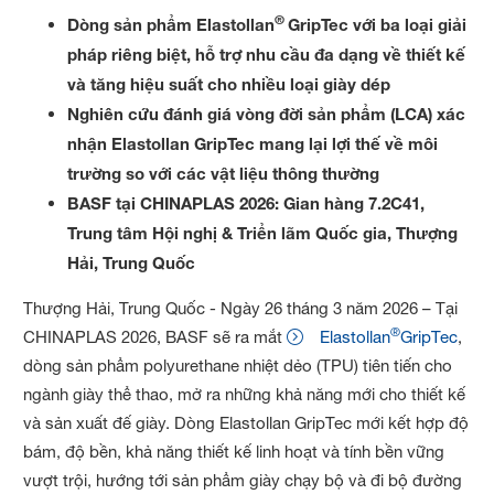
®
Dòng sản phẩm Elastollan
GripTec với ba loại giải
pháp riêng biệt, hỗ trợ nhu cầu đa dạng về thiết kế
và tăng hiệu suất cho nhiều loại giày dép
Nghiên cứu đánh giá vòng đời sản phẩm (LCA) xác
nhận Elastollan GripTec mang lại lợi thế về môi
trường so với các vật liệu thông thường
BASF tại CHINAPLAS 2026: Gian hàng 7.2C41,
Trung tâm Hội nghị & Triển lãm Quốc gia, Thượng
Hải, Trung Quốc
Thượng Hải, Trung Quốc - Ngày 26 tháng 3 năm 2026 –
Tại
®
CHINAPLAS 2026, BASF sẽ ra mắt
Elastollan
GripTec
,
dòng sản phẩm polyurethane nhiệt dẻo (TPU) tiên tiến cho
ngành giày thể thao, mở ra những khả năng mới cho thiết kế
và sản xuất đế giày. Dòng Elastollan GripTec mới kết hợp độ
bám, độ bền, khả năng thiết kế linh hoạt và tính bền vững
vượt trội, hướng tới sản phẩm giày chạy bộ và đi bộ đường