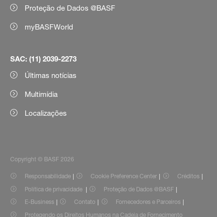
Proteção de Dados @BASF
myBASFWorld
SAC: (11) 2039-2273
Últimas notícias
Multimídia
Localizações
Copyright © BASF 2026
Responsabilidade
Cookie Preference Center
Créditos
Política de privacidade
Proteção de Dados @BASF
E-Business
Contato
Fornecedores e Parceiros
Protegendo os Direitos Humanos na Cadeia de Fornecimento